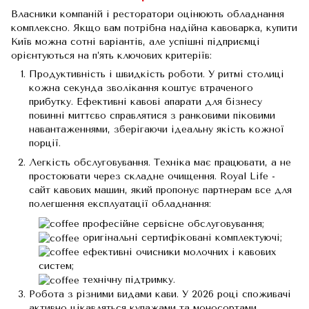
Власники компаній і ресторатори оцінюють обладнання
комплексно. Якщо вам потрібна надійна кавоварка, купити
Київ можна сотні варіантів, але успішні підприємці
орієнтуються на п’ять ключових критеріїв:
Продуктивність і швидкість роботи. У ритмі столиці
кожна секунда зволікання коштує втраченого
прибутку. Ефективні кавові апарати для бізнесу
повинні миттєво справлятися з ранковими піковими
навантаженнями, зберігаючи ідеальну якість кожної
порції.
Легкість обслуговування. Техніка має працювати, а не
простоювати через складне очищення. Royal Life -
сайт кавових машин, який пропонує партнерам все для
полегшення експлуатації обладнання:
професійне сервісне обслуговування;
оригінальні сертифіковані комплектуючі;
ефективні очисники молочних і кавових
систем;
технічну підтримку.
Робота з різними видами кави. У 2026 році споживачі
активно цікавляться купажами та моносортами.