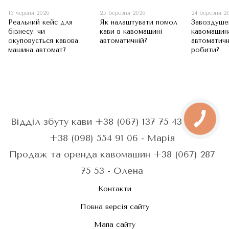
15 червня 2026
25 березня 2026
24 березня 2
Реальний кейс для
Як налаштувати помол
Завоздуше
бізнесу: чи
кави в кавомашині
кавомашин
окуповується кавова
автоматичній?
автоматичн
машина автомат?
робити?
Відділ збуту кави +38 (067) 137 75 43 - Анна
+38 (098) 554 91 06 - Марія
Продаж та оренда кавомашин +38 (067) 287
75 53 - Олена
Контакти
Повна версія сайту
Мапа сайту