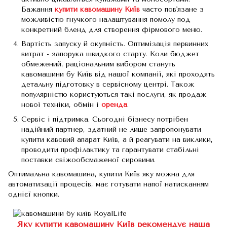
Бажання
купити кавомашину Київ
часто пов'язане з
можливістю гнучкого налаштування помолу под
конкретний бленд для створення фірмового меню.
Вартість запуску й окупність. Оптимізація первинних
витрат - запорука швидкого старту. Коли бюджет
обмежений, раціональним вибором стануть
кавомашини бу Київ від нашої компанії, які проходять
детальну підготовку в сервісному центрі. Також
популярністю користуються такі послуги, як продаж
нової техніки, обмін і
оренда
.
Сервіс і підтримка. Сьогодні бізнесу потрібен
надійний партнер, здатний не лише запропонувати
купити кавовий апарат Київ, а й реагувати на виклики,
проводити профілактику та гарантувати стабільні
поставки свіжообсмаженої сировини.
Оптимальна кавомашина, купити Київ яку можна для
автоматизації процесів, має готувати напої натисканням
однієї кнопки.
Яку купити кавомашину Київ рекомендує наша