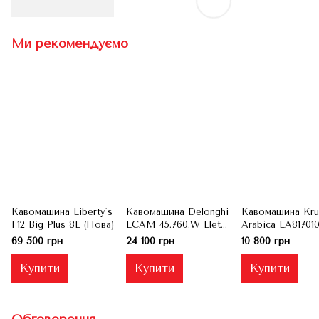
Ми рекомендуємо
Кавомашина Liberty`s
Кавомашина Delonghi
Кавомашина Kru
F12 Big Plus 8L (Нова)
ECAM 45.760.W Eletta
Arabica EA81701
Cappuccino TOP
(Сток)
69 500 грн
24 100 грн
10 800 грн
(НОВА)
Купити
Купити
Купити