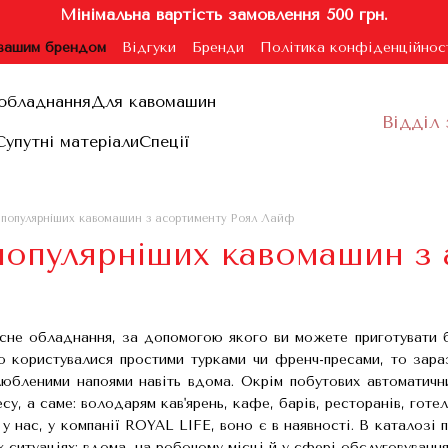
Мінімальна вартість замовлення 500 грн.
 вашим брендом
Відгуки
Бренди
Політика конфіденційнос
ублічної оферти
обладнання
Для кавомашин
Відділ 
Супутні матеріали
Спеції
йпопулярніших кавомашин з асортименту Роял Лайф
популярніших кавомашин з
асне обладнання, за допомогою якого ви можете приготувати б
 користувалися простими турками чи френч-пресами, то зара
юбленими напоями навіть вдома. Окрім побутових автоматичн
су, а саме: володарям кав'ярень, кафе, барів, ресторанів, готе
у нас, у компанії ROYAL LIFE, воно є в наявності. В каталозі
х ситуаціях: вдома, на робочому місці й у сфері обслуговування