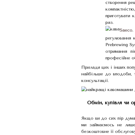
створення рец
компактністю
приготувати 
раз.
Saeco.
регулювання к
Prebrewing S
отримання п
професійне о
Прилади цих і інших попу
найбільше до вподоби, 
консультації.
Обмін, купівля чи 
Якщо ви до сих пір дум
ми займаємось не лише
безкоштовне її обслугову