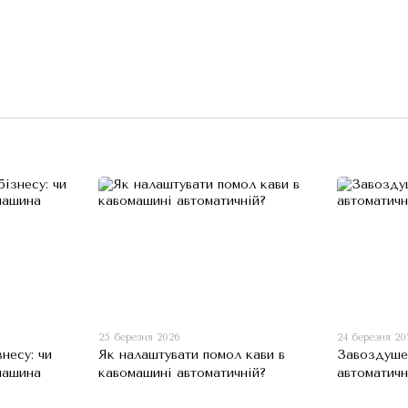
25 березня 2026
24 березня 20
несу: чи
Як налаштувати помол кави в
Завоздуше
машина
кавомашині автоматичній?
автоматичн