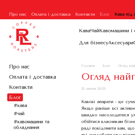
Перейти до основного контенту
Про нас
Оплата і доставка
Контакти
Блог
Кава під
Угода користувача
Гарантія та повернення
Договір п
Кава
Чай
Кавомашини і 
Для бізнесу
Аксесуари
Про нас
Головна
Блог
Огляд на
Огляд най
Оплата і доставка
Контакти
21 липня 2023
Блог
Кавові апарати - це суч
#кава
Якщо раніше всі активно
#чай
швидко насолодитися ул
обійтися власникам бізне
#кавомашини та
обладнання
раді повідомити вам, що 
які знадобляться у різни