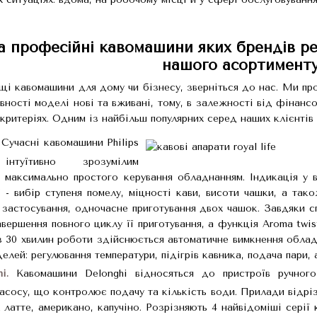
а професійні кавомашини яких брендів ре
нашого асортименту
і кавомашини для дому чи бізнесу, зверніться до нас. Ми пр
явності моделі нові та вживані, тому, в залежності від фінан
 критеріях. Одним із найбільш популярних серед наших клієнті
Сучасні кавомашини Philips
нтуїтивно зрозумілим
 максимально простого керування обладнанням. Індикація у в
ї - вибір ступеня помелу, міцності кави, висоти чашки, а т
астосування, одночасне приготування двох чашок. Завдяки спе
вершення повного циклу її приготування, а функція Aroma twis
з 30 хвилин роботи здійснюється автоматичне вимкнення облад
елей: регулювання температури, підігрів кавника, подача пари,
i.
Кавомашини Delonghi відносяться до пристроїв ручного
асосу, що контролює подачу та кількість води. Прилади відрі
 латте, американо, капучіно. Розрізняють 4 найвідоміші сері