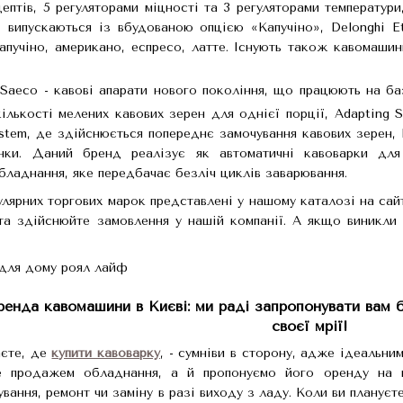
ептів, 5 регуляторами міцності та 3 регуляторами температури
, випускаються із вбудованою опцією «Капучіно», Delonghi Et
капучіно, американо, еспресо, латте. Існують також кавомаши
Saeco - кавові апарати нового покоління, що працюють на баз
ількості мелених кавових зерен для однієї порції, Adapting 
ystem, де здійснюється попереднє замочування кавових зерен,
інки. Даний бренд реалізує як автоматичні кавоварки для
бладнання, яке передбачає безліч циклів заварювання.
лярних торгових марок представлені у нашому каталозі на сайті
та здійснюйте замовлення у нашій компанії. А якщо виникли
оренда кавомашини в Києві: ми раді запропонувати вам 
своєї мрії!
аєте, де
купити кавоварку
, - сумніви в сторону, адже ідеальн
 продажем обладнання, а й пропонуємо його оренду на в
вання, ремонт чи заміну в разі виходу з ладу. Коли ви плануєт