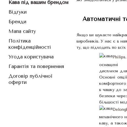
Кава під вашим брендом
Відгуки
Автоматичні т
Бренди
Мапа сайту
Якщо ви шукаєте найкращ
Політика
виробників. У нас є в на
конфіденційності
ту, що підходить по всіх
Угода користувача
Philips.
оснащені і
Гарантія та повернення
дисплеєм для
Договір публічної
Основні опці
оферти
комфортного з
в чашку до за
безпеки чере
більшості мод
Delongh
механічного н
каву, а також