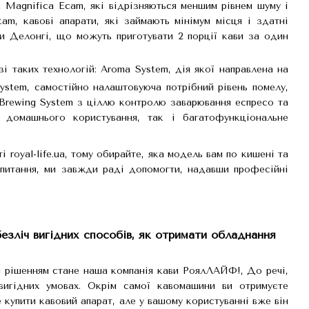
, Magnifica Ecam, які відрізняються меншим рівнем шуму і
am, кавові апарати, які займають мінімум місця і здатні
ни Делонгі, що можуть приготувати 2 порції кави за один
і таких технологій: Aroma System, дія якої направлена на
System, самостійно налаштовуюча потрібний рівень помелу,
 Brewing System з ціллю контролю заварювання еспресо та
 домашнього користування, так і багатофункціональне
 royal-life.ua, тому обирайте, яка модель вам по кишені та
 питання, ми завжди раді допомогти, надавши професійні
безліч вигідних способів, як отримати обладнання
им рішенням стане наша компанія кави РоялЛАЙФ!, До речі,
игідних умовах. Окрім самої кавомашини ви отримуєте
е купити кавовий апарат, але у вашому користуванні вже він