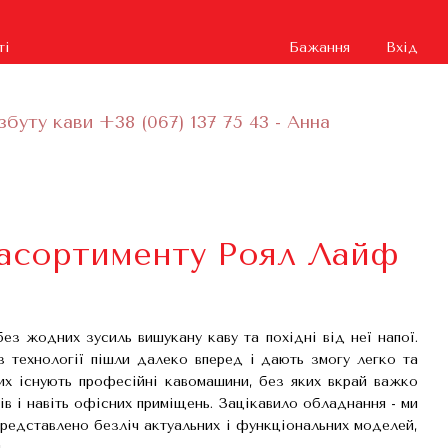
ті
Бажання
Вхід
збуту кави +38 (067) 137 75 43 - Анна
 асортименту Роял Лайф
ез жодних зусиль вишукану каву та похідні від неї напої.
з технології пішли далеко вперед і дають змогу легко та
их існують професійні кавомашини, без яких вкрай важко
лів і навіть офісних приміщень. Зацікавило обладнання - ми
 представлено безліч актуальних і функціональних моделей,
.