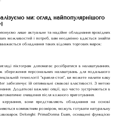
алізуємо ми: огляд найпопулярнішого
!
опонуємо лише актуальне та надійне обладнання провідних
сових можливостей і потреб, вам неодмінно вдасться знайти
в вважається обладнання таких відомих торгових марок:
игляді піктограм допомагає розібратися в налаштуваннях.
акож збереження персональних налаштувань для подальшого
ціальній технології "крапля-стоп", ви можете налити каву
ter забезпечує їй оптимальні смакові властивості. З метою
нання. Додаткові важливі опції, що часто зустрічаються в
 автоматичне очищення після кожного приготування.
 керування, вони представляють обладнання на основі
зняються компактним розміром, можуть готувати натуральну
ї кавоварок Delonghi: PrimaDonna Esam, оснащені функцією