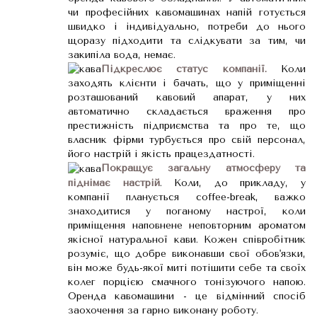
чи професійних кавомашинах напій готується
швидко і індивідуально, потреби до нього
щоразу підходити та слідкувати за тим, чи
закипіла вода, немає.
Підкреслює статус компанії.
Коли
заходять клієнти і бачать, що у приміщенні
розташований кавовий апарат, у них
автоматично складається враження про
престижність підприємства та про те, що
власник фірми турбується про свій персонал,
його настрій і якість працездатності.
Покращує загальну атмосферу та
піднімає настрій
. Коли, до прикладу, у
компанії планується coffee-break, важко
знаходитися у поганому настрої, коли
приміщення наповнене неповторним ароматом
якісної натуральної кави. Кожен співробітник
розуміє, що добре виконавши свої обов'язки,
він може будь-якої миті потішити себе та своїх
колег порцією смачного тонізуючого напою.
Оренда кавомашини - це відмінний спосіб
заохочення за гарно виконану роботу.