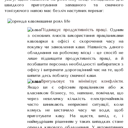
швидкого приготування запашного та смачного
тонізуючого напою має безліч наступних переваг:
Підвищує продуктивність праці.
Одним
з основних плюсів використання працівниками
кавоварки в офісі є скорочення часу на
покупку чи замовлення кави. Наявність даного
обладнання на робочому місці - це спосіб не
лише підвищити продуктивність праці, а й
позбавити персонал необхідності вибиратися з
офісу і витрачати дорогоцінний час на те, щоб
випити десь поблизу смачної кави.
Врегульовує та мінімізує конфлікти.
Якщо ви є офісним працівником або ж
власником бізнесу, то, напевне, помічали, що
через невеличку кількість електрочайників
часто виникають неприємні ситуації, коли
комусь не вистачило часу чи води, щоб
приготувати каву. На щастя, вихід є, і
наймудрішим рішенням у таких випадках стане
оренда кавового обладнання. У автоматичних