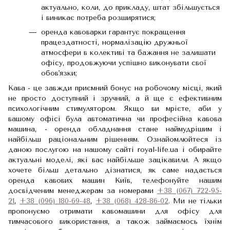
актуально, коли, до прикладу, штат збільшується
і виникає потреба розширятися;
оренда кавоварки гарантує покращення
працездатності, нормалізацію дружньої
атмосфери в колективі та бажання не залишати
офісу, продовжуючи успішно виконувати свої
обов'язки;
Кава - це завжди приємний бонус на робочому місці, який
не просто доступний і зручний, а й ще є ефективним
психологічним стимулятором. Якщо ви мрієте, аби у
вашому офісі була автоматична чи професійна кавова
машина, - оренда обладнання стане наймудрішим і
найбільш раціональним рішенням. Ознайомлюйтеся із
даною послугою на нашому сайті royal-life.ua і обирайте
актуальні моделі, які вас найбільше зацікавили. А якщо
хочете більш детально дізнатися, як саме надається
оренда кавових машин Київ, телефонуйте нашим
досвідченим менеджерам за номерами
+38 (067) 722-95-
21
,
+38 (096) 180-69-48
,
+38 (068) 428-86-02
. Ми не тільки
пропонуємо отримати кавомашини для офісу для
тимчасового використання, а також займаємось їхнім