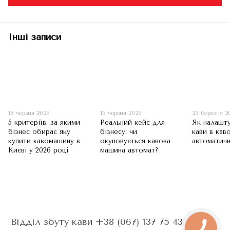
Інші записи
18 червня 2026
15 червня 2026
25 березня 2
5 критеріїв, за якими
Реальний кейс для
Як налашт
бізнес обирає яку
бізнесу: чи
кави в кав
купити кавомашину в
окуповується кавова
автоматичн
Києві у 2026 році
машина автомат?
Відділ збуту кави +38 (067) 137 75 43 - Анна