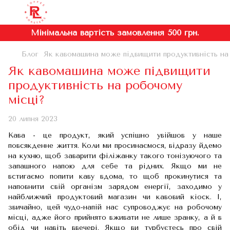
Мінімальна вартість замовлення 500 грн.
Блог
Як кавомашина може підвищити продуктивність на
Як кавомашина може підвищити
продуктивність на робочому
місці?
20 липня 2023
Кава - це продукт, який успішно увійшов у наше
повсякденне життя. Коли ми просинаємося, відразу йдемо
на кухню, щоб заварити філіжанку такого тонізуючого та
запашного напою для себе та рідних. Якщо ми не
встигаємо попити каву вдома, то щоб прокинутися та
наповнити свій організм зарядом енергії, заходимо у
найближчий продуктовий магазин чи кавовий кіоск. І,
звичайно, цей чудо-напій нас супроводжує на робочому
місці, адже його прийнято вживати не лише зранку, а й в
обід чи навіть ввечері. Якщо ви турбуєтесь про свій