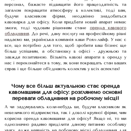
персонал, бажаєте підвищити його працездатність та
загалом покращити атмосферу в колективі, тоді вам,
будучи власником фірми, неодмінно знадобиться
кавоварка для офісу. Коли придбати новий апарат немає
змоги, тоді чудовим рішенням стане
оренда кавового
обладнання
. До речі, дану послугу на професійному рівні
надаємо ми, українська компанія кави Роял-лайф. У нас є
все, що потрібно для того, щоб зробити ваш бізнес ще
більш успішним, а обстановку в офісі - дружньою та
завжди позитивною. Візьміть кавові апарати в оренду у
нас і переконайтеся в тому, як вони покращать стан ваших
справ і ще більше об'єднають колектив у всіх аспектах!
Чому все більш актуальною стає оренда
кавомашини для офісу: розглянемо основні
переваги обладнання на робочому місці!
А чи задумувались коли-небудь ви, будучи власником як
невеличкого підприємства, так і доволі крупної фірми, чим
корисна оренда кавомашини для офісу? Якщо ні, то ми
однозначно радимо приділити даному питанню особливу
увагу, адже наявність на робочому місці обладнання для