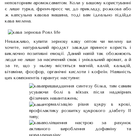
неповторним аромоксамитом. Коли у вашому користуванні
є лише турка, френч-пресс чи, до прикладу, рожкова або
ж капсульна кавова машина, тоді вам ідеально підійде
кава мелена.
Неважливо, купити зернову каву оптом чи мелену ви
хочете, натуральний продукт завжди принесе користь і
виключно позитивні емоції. Даний напій так обожнюють
люди не лише за насичений смак і унікальний аромат, а й
за те, що у ньому містяться магній, калій, кальцій,
вітаміни, фосфор, органічні кислоти і кофеїн. Наявність
цих компонентів гарантує наступне:
пришвидшення синтезу білка, тим самим
усуваючи болі в м'язах після надмірних
фізичних навантажень;
нормалізацію рівня цукру в крові,
профілактику розвитку цукрового діабету II
типу;
поліпшення настрою за рахунок
активного вироблення дофаміну та
норадреналіну;