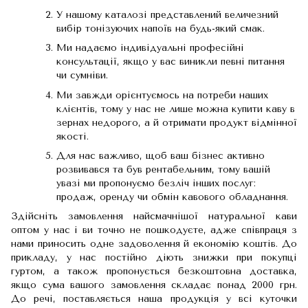
У нашому каталозі представлений величезний
вибір тонізуючих напоїв на будь-який смак.
Ми надаємо індивідуальні професійні
консультації, якщо у вас виникли певні питання
чи сумніви.
Ми завжди орієнтуємось на потреби наших
клієнтів, тому у нас не лише можна купити каву в
зернах недорого, а й отримати продукт відмінної
якості.
Для нас важливо, щоб ваш бізнес активно
розвивався та був рентабельним, тому вашій
увазі ми пропонуємо безліч інших послуг:
продаж, оренду чи обмін кавового обладнання.
Здійсніть замовлення найсмачнішої натуральної кави
оптом у нас і ви точно не пошкодуєте, адже співпраця з
нами приносить одне задоволення й економію коштів. До
прикладу, у нас постійно діють знижки при покупці
гуртом, а також пропонується безкоштовна доставка,
якщо сума вашого замовлення складає понад 2000 грн.
До речі, поставляється наша продукція у всі куточки