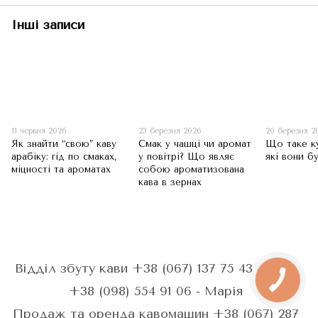
Інші записи
11 червня 2026
23 березня 2026
20 березня 2
Як знайти “свою” каву
Смак у чашці чи аромат
Що таке к
арабіку: гід по смаках,
у повітрі? Що являє
які вони б
міцності та ароматах
собою ароматизована
кава в зернах
Відділ збуту кави +38 (067) 137 75 43 - Анна
+38 (098) 554 91 06 - Марія
Продаж та оренда кавомашин +38 (067) 287