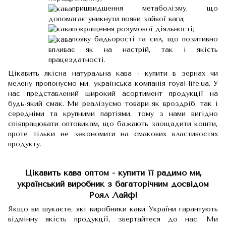
пришвидшення метаболізму, що
допомагає уникнути появи зайвої ваги;
покращення розумової діяльності;
появу бадьорості та сил, що позитивно
впливає як на настрій, так і якість
працездатності.
Цікавить якісна натуральна кава - купити в зернах чи
мелену пропонуємо ми, українська компанія royal-life.ua. У
нас представлений широкий асортимент продукції на
будь-який смак. Ми реалізуємо товари як вроздріб, так і
середніми та крупними партіями, тому з нами вигідно
співпрацювати оптовикам, що бажають заощадити кошти,
проте тільки не зекономити на смакових властивостях
продукту.
Цікавить кава оптом - купити її радимо ми,
український виробник з багаторічним досвідом
Роял Лайф!
Якщо ви шукаєте, які виробники кави України гарантують
відмінну якість продукції, звертайтеся до нас. Ми