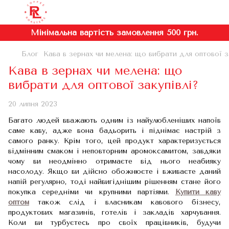
Мінімальна вартість замовлення 500 грн.
Блог
Кава в зернах чи мелена: що вибрати для оптової з
Кава в зернах чи мелена: що
вибрати для оптової закупівлі?
20 липня 2023
Багато людей вважають одним із найулюбленіших напоїв
саме каву, адже вона бадьорить і піднімає настрій з
самого ранку. Крім того, цей продукт характеризується
відмінним смаком і неповторним аромоксамитом, завдяки
чому ви неодмінно отримаєте від нього неабияку
насолоду. Якщо ви дійсно обожнюєте і вживаєте даний
напій регулярно, тоді найвигіднішим рішенням стане його
покупка середніми чи крупними партіями.
Купити каву
оптом
також слід і власникам кавового бізнесу,
продуктових магазинів, готелів і закладів харчування.
Коли ви турбуєтесь про своїх працівників, будучи