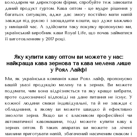
володарем чи директором фірми, спробуйте теж замовити
даний продукт гуртом. Кава оптом - це мудре рішення у
багатьох ситуаціях, адже дає змогу постійно мати напій
завжди під рукою і заощадити кошти, що дуже важливо
у нинішній час. А здійснити таку покупку пропонуємо ми,
український виробник кави Royal Life, що почав займатися
її виготовленням у 2017 році.
Яку купити каву оптом ви можете у нас:
найкраща кава зернова та кава мелена лише
у Роял Лайф!
Ми, як українська компанія кави Роял лайф, пропонуємо
вашій увазі продукцію мелену та в зернах. Ви можете
подумати, чим вона відрізняється та яку краще вибрати,
проте однозначної відповіді на дане питання не існує. У
кожної людини смаки індивідуальні, та й не завжди є
обладнання, в якому ви можете швидко й ефективно
змолоти зерна. Якщо ви є власником професійної чи
автоматичної кавомашини, тоді можете купити каву в
зернах оптом. В таких апаратах ви можете за лічені
хвилини приготувати напій, збагачений насиченим смаком і