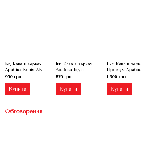
1кг, Кава в зернах
1кг, Кава в зернах
1 кг, Кава в зерн
Арабіка Кенія АБ
Арабіка Індія
Преміум Арабік
(АВ)
плантейшн АА
Панама
950 грн
870 грн
1 300 грн
Купити
Купити
Купити
Обговорення