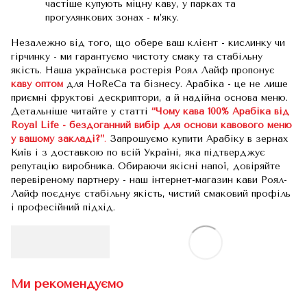
частіше купують міцну каву, у парках та
прогулянкових зонах - м’яку.
Незалежно від того, що обере ваш клієнт - кислинку чи
гірчинку - ми гарантуємо чистоту смаку та стабільну
якість. Наша українська ростерія Роял Лайф пропонує
каву оптом
для HoReCa та бізнесу. Арабіка - це не лише
приємні фруктові дескриптори, а й надійна основа меню.
Детальніше читайте у статті
“Чому кава 100% Арабіка від
Royal Life - бездоганний вибір для основи кавового меню
у вашому закладі?”
.
Запрошуємо купити Арабіку в зернах
Київ і з доставкою по всій Україні, яка підтверджує
репутацію виробника. Обираючи якісні напої, довіряйте
перевіреному партнеру - наш інтернет-магазин кави Роял-
Лайф поєднує стабільну якість, чистий смаковий профіль
і професійний підхід.
Ми рекомендуємо