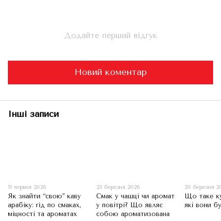
Додайте перший відгук
Новий коментар
Інші записи
11 червня 2026
23 березня 2026
20 березня 2
Як знайти “свою” каву
Смак у чашці чи аромат
Що таке к
арабіку: гід по смаках,
у повітрі? Що являє
які вони б
міцності та ароматах
собою ароматизована