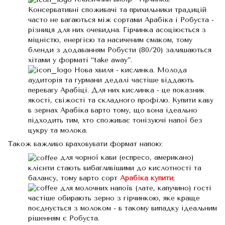
Консервативні споживачі та прихильники традицій
часто не вагаються між сортами Арабіка і Робуста -
різниця для них очевидна. Гірчинка асоціюється з
міцністю, енергією та насиченим смаком, тому
бленди з додаванням Робусти (80/20) залишаються
хітами у форматі “take away”.
Нова хвиля - кислинка. Молода
аудиторія та гурмани дедалі частіше віддають
перевагу Арабіці. Для них кислинка - це показник
якості, свіжості та складного профілю. Купити каву
в зернах Арабіка варто тому, що вона ідеально
підходить тим, хто споживає тонізуючі напої без
цукру та молока.
Також важливо враховувати формат напою:
для чорної кави (еспресо, американо)
клієнти стають вибагливішими до кислотності та
балансу, тому варто сорт
Арабіка купити
;
для молочних напоїв (лате, капучино) гості
частіше обирають зерно з гірчинкою, яке краще
поєднується з молоком - в такому випадку ідеальним
рішенням є Робуста.