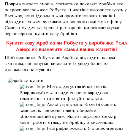
Попри контраст смаків, статистика показує: Арабіка все
ж трохи випереджає Робусту. Її частіше використовують у
блендах, вона ідеальна для ароматизованих напоїв і
підходить людям, чутливим до високого вмісту кофеїну.
Саме тому для кав'ярень і ресторанів ми рекомендуємо
першочергово купити каву Арабіка.
Купити каву Арабіка чи Робуста у виробника Роял
Лайф: як визначити смаки ваших клієнтів?
Щоб вирішити, Робуста чи Арабіка підходить вашим
клієнтам, пропонуємо визначити їх уподобання за
допомогою наступного:
Метод дегустаційних тестів.
Запропонуйте два види еспресо впродовж
тематичного тижня та фіксуйте відгуки.
Аналіз продажів. Коли більшість
замовлень - молочні напої, обирайте
збалансований купаж. Якщо популярна фільтр-
кава - робіть ставку на Арабіку з кислинкою.
Географія локації. У бізнес-центрах