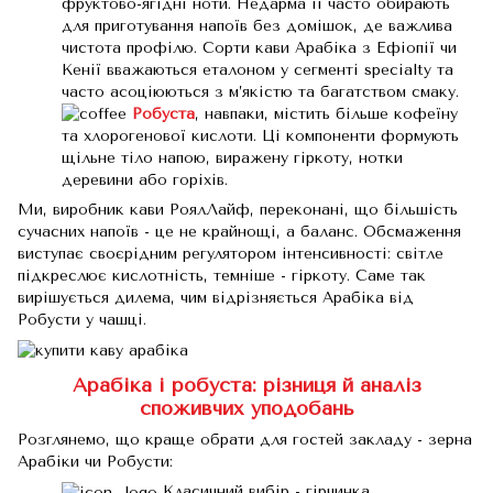
фруктово-ягідні ноти. Недарма її часто обирають
для приготування напоїв без домішок, де важлива
чистота профілю. Сорти кави Арабіка з Ефіопії чи
Кенії вважаються еталоном у сегменті specialty та
часто асоціюються з м’якістю та багатством смаку.
Робуста
, навпаки, містить більше кофеїну
та хлорогенової кислоти. Ці компоненти формують
щільне тіло напою, виражену гіркоту, нотки
деревини або горіхів.
Ми, виробник кави РоялЛайф, переконані, що більшість
сучасних напоїв - це не крайнощі, а баланс. Обсмаження
виступає своєрідним регулятором інтенсивності: світле
підкреслює кислотність, темніше - гіркоту. Саме так
вирішується дилема, чим відрізняється Арабіка від
Робусти у чашці.
Арабіка і робуста: різниця й аналіз
споживчих уподобань
Розглянемо, що краще обрати для гостей закладу - зерна
Арабіки чи Робусти:
Класичний вибір - гірчинка.