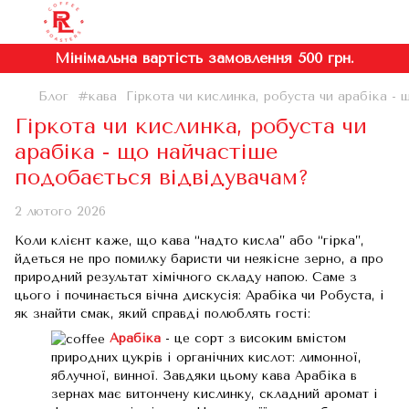
Мінімальна вартість замовлення 500 грн.
Блог
#кава
Гіркота чи кислинка, робуста чи арабіка -
Гіркота чи кислинка, робуста чи
арабіка - що найчастіше
подобається відвідувачам?
2 лютого 2026
Коли клієнт каже, що кава “надто кисла” або “гірка”,
йдеться не про помилку баристи чи неякісне зерно, а про
природний результат хімічного складу напою. Саме з
цього і починається вічна дискусія: Арабіка чи Робуста, і
як знайти смак, який справді полюблять гості:
Арабіка
- це сорт з високим вмістом
природних цукрів і органічних кислот: лимонної,
яблучної, винної. Завдяки цьому кава Арабіка в
зернах має витончену кислинку, складний аромат і