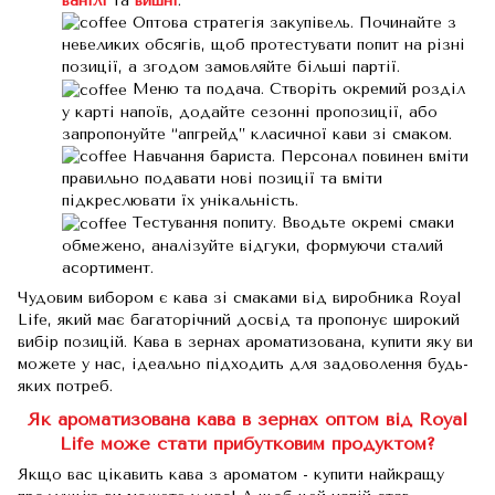
ванілі
та
вишні
.
Оптова стратегія закупівель. Починайте з
невеликих обсягів, щоб протестувати попит на різні
позиції, а згодом замовляйте більші партії.
Меню та подача. Створіть окремий розділ
у карті напоїв, додайте сезонні пропозиції, або
запропонуйте “апгрейд” класичної кави зі смаком.
Навчання бариста. Персонал повинен вміти
правильно подавати нові позиції та вміти
підкреслювати їх унікальність.
Тестування попиту. Вводьте окремі смаки
обмежено, аналізуйте відгуки, формуючи сталий
асортимент.
Чудовим вибором є кава зі смаками від виробника Royal
Life, який має багаторічний досвід та пропонує широкий
вибір позицій. Кава в зернах ароматизована, купити яку ви
можете у нас, ідеально підходить для задоволення будь-
яких потреб.
Як ароматизована кава в зернах оптом від Royal
Life може стати прибутковим продуктом?
Якщо вас цікавить кава з ароматом - купити найкращу