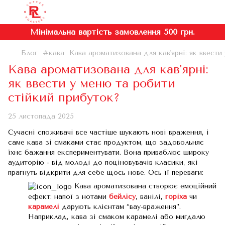
Мінімальна вартість замовлення 500 грн.
Блог
#кава
Кава ароматизована для кав'ярні: як ввести
Кава ароматизована для кав'ярні:
як ввести у меню та робити
стійкий прибуток?
25 листопада 2025
Сучасні споживачі все частіше шукають нові враження, і
саме кава зі смаками стає продуктом, що задовольняє
їхнє бажання експериментувати. Вона приваблює широку
аудиторію - від молоді до поціновувачів класики, які
прагнуть відкрити для себе щось нове. Ось її переваги:
Кава ароматизована створює емоційний
ефект: напої з нотами
бейлісу
, ванілі,
горіха
чи
карамелі
дарують клієнтам “вау-враження”.
Наприклад, кава зі смаком карамелі або мигдалю