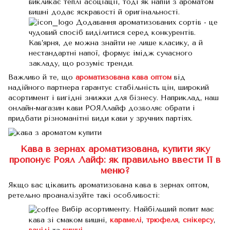
викликає теплі асоціації, тоді як напій з ароматом
вишні додає яскравості й оригінальності.
Додавання ароматизованих сортів - це
чудовий спосіб виділитися серед конкурентів.
Кав’ярня, де можна знайти не лише класику, а й
нестандартні напої, формує імідж сучасного
закладу, що розуміє тренди.
Важливо й те, що
ароматизована кава оптом
від
надійного партнера гарантує стабільність цін, широкий
асортимент і вигідні знижки для бізнесу. Наприклад, наш
онлайн-магазин кави РОЯЛлайф дозволяє обрати і
придбати різноманітні види кави у зручних партіях.
Кава в зернах ароматизована, купити яку
пропонує Роял Лайф: як правильно ввести її в
меню?
Якщо вас цікавить ароматизована кава в зернах оптом,
ретельно проаналізуйте такі особливості:
Вибір асортименту. Найбільший попит має
кава зі смаком вишні,
карамелі
,
трюфеля
,
снікерсу
,