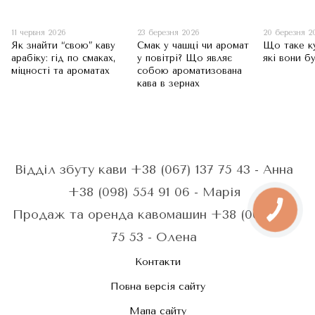
11 червня 2026
23 березня 2026
20 березня 2
Як знайти “свою” каву
Смак у чашці чи аромат
Що таке к
арабіку: гід по смаках,
у повітрі? Що являє
які вони б
міцності та ароматах
собою ароматизована
кава в зернах
Відділ збуту кави +38 (067) 137 75 43 - Анна
+38 (098) 554 91 06 - Марія
Продаж та оренда кавомашин +38 (067) 287
75 53 - Олена
Контакти
Повна версія сайту
Мапа сайту