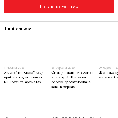
Новий коментар
Інші записи
11 червня 2026
23 березня 2026
20 березня 2
Як знайти “свою” каву
Смак у чашці чи аромат
Що таке к
арабіку: гід по смаках,
у повітрі? Що являє
які вони б
міцності та ароматах
собою ароматизована
кава в зернах