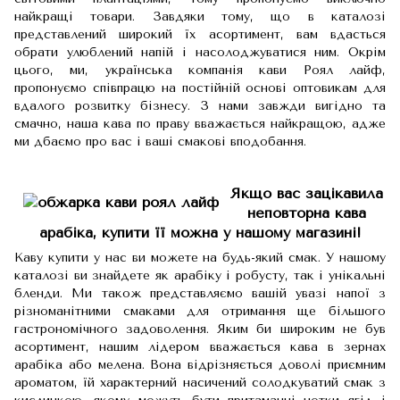
найкращі товари. Завдяки тому, що в каталозі
представлений широкий їх асортимент, вам вдасться
обрати улюблений напій і насолоджуватися ним. Окрім
цього, ми, українська компанія кави Роял лайф,
пропонуємо співпрацю на постійній основі оптовикам для
вдалого розвитку бізнесу. З нами завжди вигідно та
смачно, наша кава по праву вважається найкращою, адже
ми дбаємо про вас і ваші смакові вподобання.
Якщо вас зацікавила
неповторна кава
арабіка, купити її можна у нашому магазині!
Каву купити у нас ви можете на будь-який смак. У нашому
каталозі ви знайдете як арабіку і робусту, так і унікальні
бленди. Ми також представляємо вашій увазі напої з
різноманітними смаками для отримання ще більшого
гастрономічного задоволення. Яким би широким не був
асортимент, нашим лідером вважається кава в зернах
арабіка або мелена. Вона відрізняється доволі приємним
ароматом, їй характерний насичений солодкуватий смак з