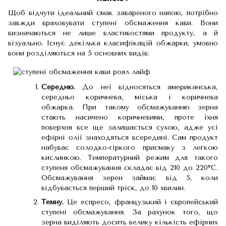
Щоб відчути ідеальний смак завареного напою, потрібно
завжди враховувати ступені обсмаження кави. Вони
визначаються не лише властивостями продукту, а й
візуально. Існує декілька класифікацій обжарки, умовно
вони розділяються на 5 основних видів:
Середню.
До неї відносяться американська,
середньо коричнева, міська і коричнева
обжарка. При такому обсмажуванню зерна
стають насичено коричневими, проте їхня
поверхня все ще залишається сухою, адже усі
ефірні олії знаходяться всередині. Сам продукт
набуває солодко-гіркого присмаку з легкою
кислинкою. Температурний режим для такого
ступеня обсмажування складає від 210 до 220⁰С.
Обсмажування зерен займає від 5, коли
відбувається перший тріск, до 10 хвилин.
Темну.
Це еспресо, французький і європейський
ступені обсмажування. За рахунок того, що
зерна виділяють досить велику кількість ефірних