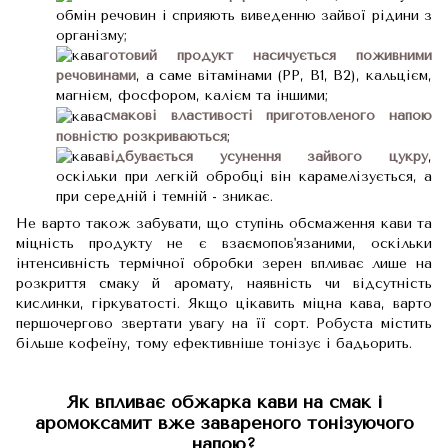
обмін речовин і сприяють виведенню зайвої рідини з
організму;
готовий продукт насичується поживними
речовинами
, а саме вітамінами (PP, B1, B2), кальцієм,
магнієм, фосфором, калієм та іншими;
смакові властивості приготовленого напою
повністю розкриваються
;
відбувається усунення зайвого цукру
,
оскільки при легкій обробці він карамелізується, а
при середній і темній - зникає.
Не варто також забувати, що ступінь обсмаження кави та
міцність продукту не є взаємопов'язаними, оскільки
інтенсивність термічної обробки зерен впливає лише на
розкриття смаку й аромату, наявність чи відсутність
кислинки, гіркуватості. Якщо цікавить міцна кава, варто
першочергово звертати увагу на її сорт. Робуста містить
більше кофеїну, тому ефективніше тонізує і бадьорить.
Як впливає обжарка кави на смак і
аромоксамит вже завареного тонізуючого
напою?