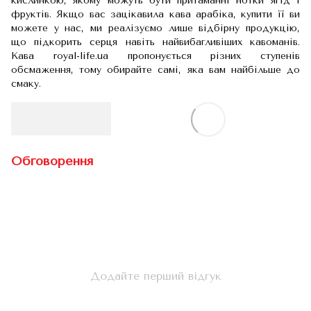
кислинкою, якому можуть бути притаманні нотки ягід і
фруктів. Якщо вас зацікавила кава арабіка, купити її ви
можете у нас, ми реалізуємо лише відбірну продукцію,
що підкорить серця навіть найвибагливіших кавоманів.
Кава royal-life.ua пропонується різних ступенів
обсмаження, тому обирайте самі, яка вам найбільше до
смаку.
Обговорення
Додайте перший відгук