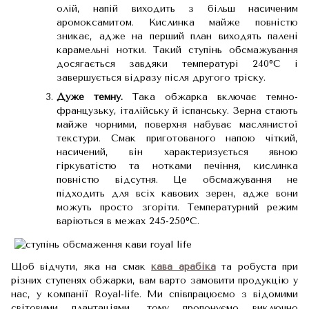
олій, напій виходить з більш насиченим
аромоксамитом. Кислинка майже повністю
зникає, адже на перший план виходять палені
карамельні нотки. Такий ступінь обсмажування
досягається завдяки температурі 240⁰С і
завершується відразу після другого тріску.
Дуже темну.
Така обжарка включає темно-
французьку, італійську й іспанську. Зерна стають
майже чорними, поверхня набуває маслянистої
текстури. Смак приготованого напою чіткий,
насичений, він характеризується явною
гіркуватістю та нотками печіння, кислинка
повністю відсутня. Це обсмажування не
підходить для всіх кавових зерен, адже вони
можуть просто згоріти. Температурний режим
варіються в межах 245-250⁰С.
Щоб відчути, яка на смак
кава арабіка
та робуста при
різних ступенях обжарки, вам варто замовити продукцію у
нас, у компанії Royal-life. Ми співпрацюємо з відомими
світовими плантаціями, тому пропонуємо виключно