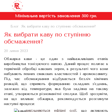
Мінімальна вартість замовлення 500 грн.
Блог
Як вибрати каву по ступінню обсмаження?
Як вибрати каву по ступінню
обсмаження?
20 липня 2023
Обжарка кави - це один з найважливіших етапів
виробництва тонізуючого напою. Даний процес полягає в
термічній обробці кавових зерен, в результаті чого вони
набувають певних смакових властивостей і аромоксамиту.
Під час обсмажування відбувається безліч хімічних
реакцій, що сприяють формуванню складних з'єднань,
залежно від температури, яка була задіяна на такому
етапі, утворюються різноманітні сполуки. Щоб зрозуміти,
на що впливає обжарка, рекомендується розглянути
наступні процеси:
вивільняються ефірні олії
, що активують