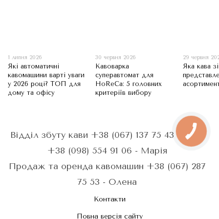
1 липня 2026
30 червня 2026
29 червня 20
Які автоматичні
Кавоварка
Яка кава з
кавомашини варті уваги
суперавтомат для
представле
у 2026 році? ТОП для
HoReCa: 5 головних
асортимен
дому та офісу
критеріїв вибору
Відділ збуту кави +38 (067) 137 75 43 - Анна
+38 (098) 554 91 06 - Марія
Продаж та оренда кавомашин +38 (067) 287
75 53 - Олена
Контакти
Повна версія сайту