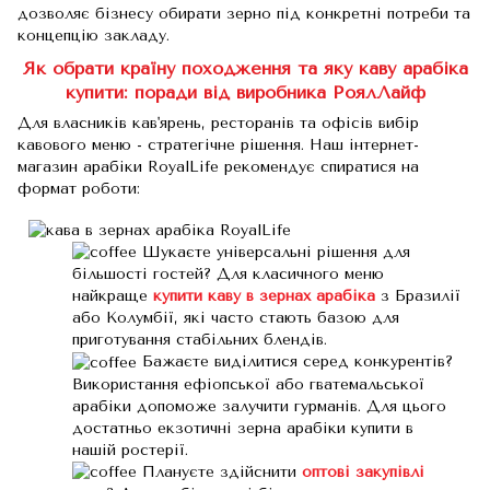
дозволяє бізнесу обирати зерно під конкретні потреби та
концепцію закладу.
Як обрати країну походження та яку каву арабіка
купити: поради від виробника РоялЛайф
Для власників кав'ярень, ресторанів та офісів вибір
кавового меню - стратегічне рішення. Наш інтернет-
магазин арабіки RoyalLife рекомендує спиратися на
формат роботи:
Шукаєте універсальні рішення для
більшості гостей? Для класичного меню
найкраще
купити каву в зернах арабіка
з Бразилії
або Колумбії, які часто стають базою для
приготування стабільних блендів.
Бажаєте виділитися серед конкурентів?
Використання ефіопської або гватемальської
арабіки допоможе залучити гурманів. Для цього
достатньо екзотичні зерна арабіки купити в
нашій ростерії.
Плануєте здійснити
оптові закупівлі