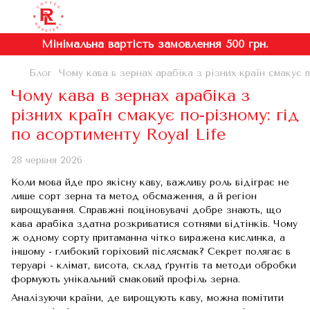
Мінімальна вартість замовлення 500 грн.
Блог
Чому кава в зернах арабіка з різних країн смакує п
Чому кава в зернах арабіка з
різних країн смакує по-різному: гід
по асортименту Royal Life
28 червня 2026
Коли мова йде про якісну каву, важливу роль відіграє не
лише сорт зерна та метод обсмаження, а й регіон
вирощування. Справжні поціновувачі добре знають, що
кава арабіка здатна розкриватися сотнями відтінків. Чому
ж одному сорту притаманна чітко виражена кислинка, а
іншому - глибокий горіховий післясмак? Секрет полягає в
теруарі - клімат, висота, склад ґрунтів та методи обробки
формують унікальний смаковий профіль зерна.
Аналізуючи країни, де вирощують каву, можна помітити