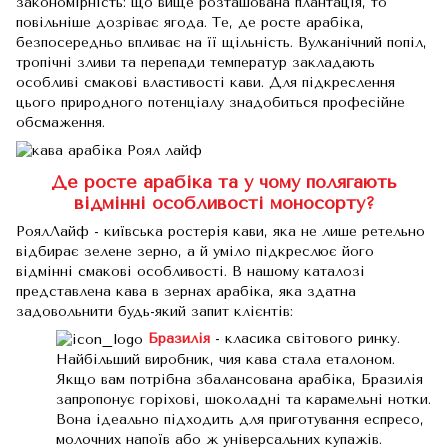
закономірність: що вище розташована плантація, то
повільніше дозріває ягода. Те, де росте арабіка,
безпосередньо впливає на її щільність. Вулканічний попіл,
тропічні зливи та перепади температур закладають
особливі смакові властивості кави. Для підкреслення
цього природного потенціалу знадобиться професійне
обсмаження.
Де росте арабіка та у чому полягають
відмінні особливості моносорту?
РоялЛайф - київська ростерія кави, яка не лише ретельно
відбирає зелене зерно, а й уміло підкреслює його
відмінні смакові особливості. В нашому каталозі
представлена кава в зернах арабіка, яка здатна
задовольнити будь-який запит клієнтів:
Бразилія
- класика світового ринку.
Найбільший виробник, чия кава стала еталоном.
Якщо вам потрібна збалансована арабіка, Бразилія
запропонує горіхові, шоколадні та карамельні нотки.
Вона ідеально підходить для приготування еспресо,
молочних напоїв або ж універсальних купажів.