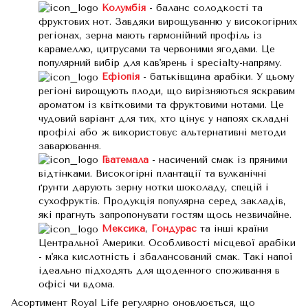
Колумбія
- баланс солодкості та
фруктових нот. Завдяки вирощуванню у високогірних
регіонах, зерна мають гармонійний профіль із
карамеллю, цитрусами та червоними ягодами. Це
популярний вибір для кав'ярень і specialty-напряму.
Ефіопія
- батьківщина арабіки. У цьому
регіоні вирощують плоди, що вирізняються яскравим
ароматом із квітковими та фруктовими нотами. Це
чудовий варіант для тих, хто цінує у напоях складні
профілі або ж використовує альтернативні методи
заварювання.
Гватемала
- насичений смак із пряними
відтінками. Високогірні плантації та вулканічні
ґрунти дарують зерну нотки шоколаду, спецій і
сухофруктів. Продукція популярна серед закладів,
які прагнуть запропонувати гостям щось незвичайне.
Мексика
,
Гондурас
та інші країни
Центральної Америки. Особливості місцевої арабіки
- м'яка кислотність і збалансований смак. Такі напої
ідеально підходять для щоденного споживання в
офісі чи вдома.
Асортимент Royal Life регулярно оновлюється, що