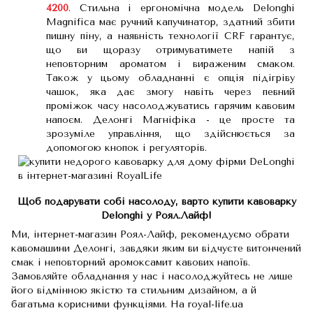
4200
. Стильна і ергономічна модель Delonghi
Magnifica має ручний капучинатор, здатний збити
пишну піну, а наявність технології CRF гарантує,
що ви щоразу отримуватимете напій з
неповторним ароматом і вираженим смаком.
Також у цьому обладнанні є опція підігріву
чашок, яка дає змогу навіть через певний
проміжок часу насолоджуватись гарячим кавовим
напоєм. Делонгі Магніфіка - це просте та
зрозуміле управління, що здійснюється за
допомогою кнопок і регуляторів.
Щоб подарувати собі насолоду, варто купити кавоварку
Delonghi у Роял.Лайф!
Ми, інтернет-магазин Роял-Лайф, рекомендуємо обрати
кавомашини Делонгі, завдяки яким ви відчуєте витончений
смак і неповторний аромоксамит кавових напоїв.
Замовляйте обладнання у нас і насолоджуйтесь не лише
його відмінною якістю та стильним дизайном, а й
багатьма корисними функціями. На royal-life.ua