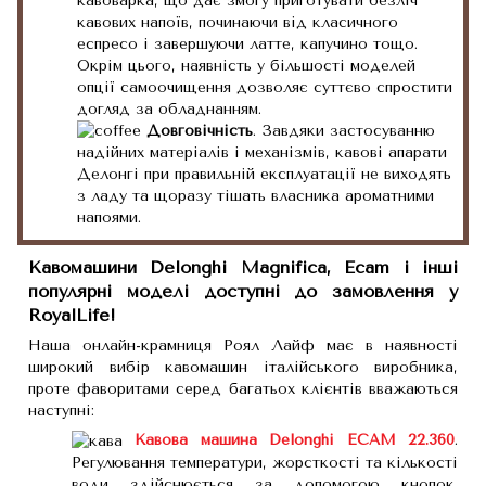
кавоварка, що дає змогу приготувати безліч
кавових напоїв, починаючи від класичного
еспресо і завершуючи латте, капучино тощо.
Окрім цього, наявність у більшості моделей
опції самоочищення дозволяє суттєво спростити
догляд за обладнанням.
Довговічність
. Завдяки застосуванню
надійних матеріалів і механізмів, кавові апарати
Делонгі при правильній експлуатації не виходять
з ладу та щоразу тішать власника ароматними
напоями.
Кавомашини Delonghi Magnifica, Ecam і інші
популярні моделі доступні до замовлення у
RoyalLife!
Наша онлайн-крамниця Роял Лайф має в наявності
широкий вибір кавомашин італійського виробника,
проте фаворитами серед багатьох клієнтів вважаються
наступні:
Кавова машина Delonghi ECAM 22.360
.
Регулювання температури, жорсткості та кількості
води здійснюється за допомогою кнопок.