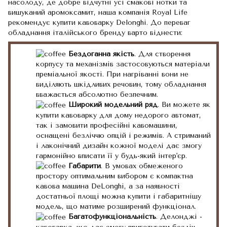
насолоду, де добре відчутні усі смакові нотки та
вишуканий аромоксамит, наша компанія Royal Life
рекомендує купити кавоварку Delonghi. До переваг
обладнання італійського бренду варто віднести:
Бездоганна якість
. Для створення
корпусу та механізмів застосовуються матеріали
преміальної якості. При нагріванні вони не
виділяють шкідливих речовин, тому обладнання
вважається абсолютно безпечним.
Широкий модельний ряд
. Ви можете як
купити кавоварку для дому недорого автомат,
так і замовити професійні кавомашини,
оснащені безліччю опцій і режимів. А стриманий
і лаконічний дизайн кожної моделі дає змогу
гармонійно вписати її у будь-який інтер'єр.
Габарити
. В умовах обмеженого
простору оптимальним вибором є компактна
кавова машина DeLonghi, а за наявності
достатньої площі можна купити і габаритнішу
модель, що матиме розширений функціонал.
Багатофункціональність
. Делонджі -