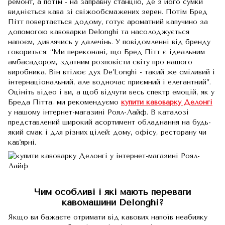
ремонт, а потім - на заправну станцію, де з його сумки
видніється кава зі свіжообсмажених зерен. Потім Бред
Пітт повертається додому, готує ароматний капучино за
допомогою кавоварки Delonghi та насолоджується
напоєм, дивлячись у далечінь. У повідомленні від бренду
говориться: “Ми переконані, що Бред Пітт є ідеальним
амбасадором, здатним розповісти світу про нашого
виробника. Він втілює дух De’Longhi - такий же сміливий і
інтернаціональний, але водночас приємний і елегантний”.
Оцініть відео і ви, а щоб відчути весь спектр емоцій, як у
Бреда Пітта, ми рекомендуємо
купити кавоварку Делонгі
у нашому інтернет-магазині Роял-Лайф. В каталозі
представлений широкий асортимент обладнання на будь-
який смак і для різних цілей: дому, офісу, ресторану чи
кав'ярні.
Чим особливі і які мають переваги
кавомашини Delonghi?
Якщо ви бажаєте отримати від кавових напоїв неабияку