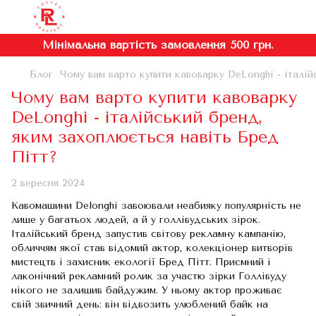
Мінімальна вартість замовлення 500 грн.
Блог
Чому вам варто купити кавоварку DeLonghi - італій
Чому вам варто купити кавоварку
DeLonghi - італійський бренд,
яким захоплюється навіть Бред
Пітт?
2 вересня 2024
Кавомашини Delonghi завоювали неабияку популярність не
лише у багатьох людей, а й у голлівудських зірок.
Італійський бренд запустив світову рекламну кампанію,
обличчям якої став відомий актор, колекціонер витворів
мистецтв і захисник екології Бред Пітт. Приємний і
лаконічний рекламний ролик за участю зірки Голлівуду
нікого не залишив байдужим. У ньому актор проживає
свій звичний день: він відвозить улюблений байк на