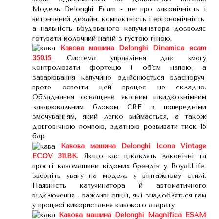
Модель Delonghi Ecam - це про лаконічність і
витончений дизайн, компактність і ергономічність,
а наявність вбудованого капучинатора дозволяє
готувати молочний напій з густою піною.
Кавова машина Delonghi Dinamica ecam
350.15
. Система управління дає змогу
контролювати фортецю і об'єм напою, а
заварювання капучино здійснюється власноруч,
проте освоїти цей процес не складно.
Обладнання оснащене якісним швидкознімним
заварювальним блоком CRF з попередніми
змочуванням, який легко виймається, а також
довговічною помпою, здатною розвивати тиск 15
бар.
Кавова машина Delonghi Icona Vintage
ECOV 311.BK
. Якщо вас цікавлять лаконічні та
прості кавомашини відомих брендів у Royal.Life,
зверніть увагу на модель у вінтажному стилі.
Наявність капучинатора й автоматичного
відключення - важливі опції, які знадобляться вам
у процесі використання кавового апарату.
Кавова машина Delonghi Magnifica ESAM