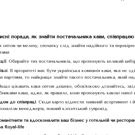
исні поради, як знайти постачальника кави, співпрацею
х оптом чи мелену, спочатку слід знайти надійного та перевіре
тами:
ції
. Обирайте тих постачальників, що пропонують великий вибір
івлі
. В пріоритеті має бути українська компанія кави, яка не з
и партіями, то найкраще знайти такого постачальника, який на
 Якщо цікавить кава оптом дешево, обов'язково дізнайтесь, зв
бниками кави, адже, як правило, вони пропонують кавові напої 
дом до співпраці
. Сюди варто віднести: наявний асортимент і 
оналізм менеджерів, повний клієнтський супровід.
манітнити та вдосконалити ваш бізнес у готельній чи ресторан
а Royal-life