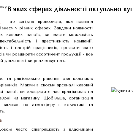
В яких сферах діяльності актуально ку
и
- це вигідна пропозиція, яка повинна
бізнесу у різних сферах. Завдяки наявності
их кавових напоїв, ви маєте можливість
пектабельність і престижність компанії,
сть і настрій працівників, проявити свою
ків чи розширити асортимент продукції - все
ій діяльності ви реалізовуєтесь.
е та раціональне рішення для власників
ерівників. Маючи в своєму арсеналі кавовий
ові напої, ви заощадите час працівників на
'ярні чи магазину. Щобільше, організація
но впливає на атмосферу в колективі та
ть.
в
доволі часто співпрацюють з власниками