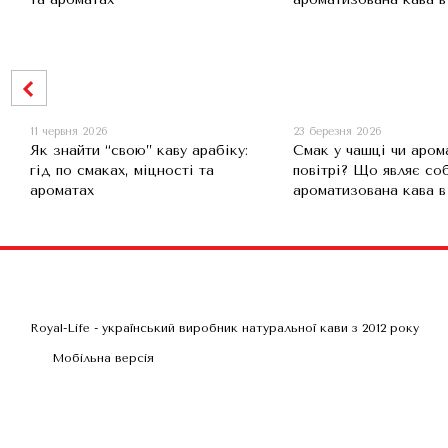
11 червня 2026
23 березня 2026
Як знайти “свою” каву арабіку:
Смак у чашці чи аром
гід по смаках, міцності та
повітрі? Що являє со
ароматах
ароматизована кава в
Royal-Life - український виробник натуральної кави з 2012 року
Мобільна версія