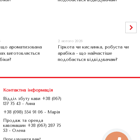
6
2 лютого 2026
, що ароматизована
Гіркота чи кислинка, робуста чи
нах виготовляється
арабіка - що найчастіше
біки?
подобається відвідувачам?
Контактна інформація
Відділ збуту кави +38 (067)
137 75 43 - Анна
+38 (098) 554 91 06 - Марія
Продаж та оренда
кавомашин +38 (067) 287 75
53 - Олена
Передзвонити вам?