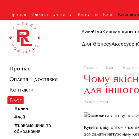
Перейти до основного контенту
Про нас
Оплата і доставка
Контакти
Блог
Кава під
Угода користувача
Гарантія та повернення
Договір п
Кава
Чай
Кавомашини і 
Для бізнесу
Аксесуари
Про нас
Головна
Блог
Чому якіс
Чому якісн
Оплата і доставка
для іншого
Контакти
Блог
2 квітня 2024
#кава
#чай
#кавомашини та
Купити каву оптом - це а
обладнання
замовляти натуральну кав