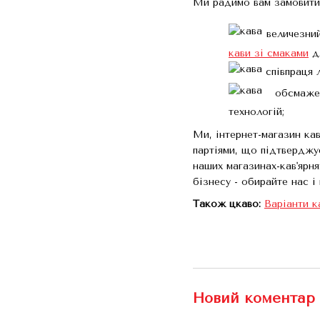
Ми радимо вам замовити к
величезни
кави зі смаками
дл
співпраця 
обсмажен
технологій;
Ми, інтернет-магазин ка
партіями, що підтверджує
наших магазинах-кав'ярн
бізнесу - обирайте нас і
Також цкаво:
Варіанти к
Новий коментар