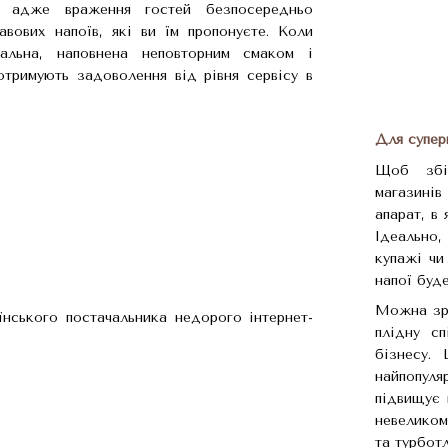
в, адже враження гостей безпосередньо
авових напоїв, які ви їм пропонуєте. Коли
ральна, наповнена неповторним смаком і
отримують задоволення від рівня сервісу в
Для супер
Щоб збіл
магазинів
апарат, в 
Ідеально,
купажі чи
напої буд
Можна зро
плідну с
бізнесу.
найпопуля
підвищує 
невеликом
та турботл