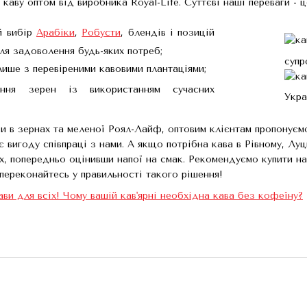
аву оптом від виробника Royal-Life. Суттєві наші переваги - ц
й вибір
Арабіки
,
Робусти
, блендів і позицій
я задоволення будь-яких потреб;
супр
лише з перевіреними кавовими плантаціями;
ня зерен із використанням сучасних
Укра
ви в зернах та меленої Роял-Лайф, оптовим клієнтам пропонуєм
 вигоду співпраці з нами. А якщо потрібна кава в Рівному, Луц
ях, попередньо оцінивши напої на смак. Рекомендуємо купити н
 переконайтесь у правильності такого рішення!
ави для всіх! Чому вашій кав'ярні необхідна кава без кофеїну?