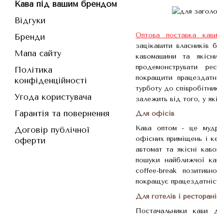
Кава під вашим брендом
Відгуки
Оптова поставка кав
Бренди
зацікавити власників 
Мапа сайту
кавомашини та якісн
продемонструвати рес
Політика
покращити працездатні
конфіденційності
турботу до співробітни
Угода користувача
залежить від того, у як
Гарантія та повернення
Для офісів
Кава оптом - це мудр
Договір публічної
офісних приміщень і к
оферти
автомат та якісні кав
пошуки найближчої кав
coffee-break позитив
покращує працездатніс
Для готелів і ресторані
Постачальники кави 