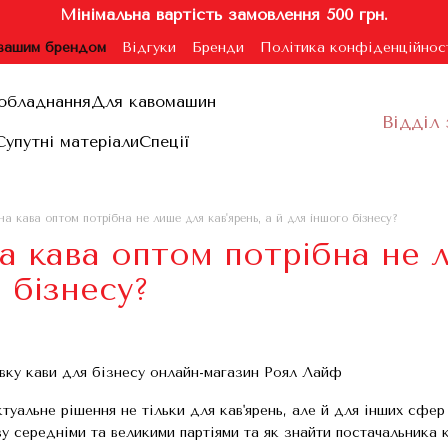
Мінімальна вартість замовлення 500 грн.
 вашим брендом
Відгуки
Бренди
Політика конфіденційнос
ублічної оферти
обладнання
Для кавомашин
Відділ 
Супутні матеріали
Спеції
на кава оптом потрібна не лише для кав'ярень, а й для іншого бізнесу?
а кава оптом потрібна не л
 бізнесу?
ктуальне рішення не тільки для кав'ярень, але й для інших сфер
у середніми та великими партіями та як знайти постачальника ка