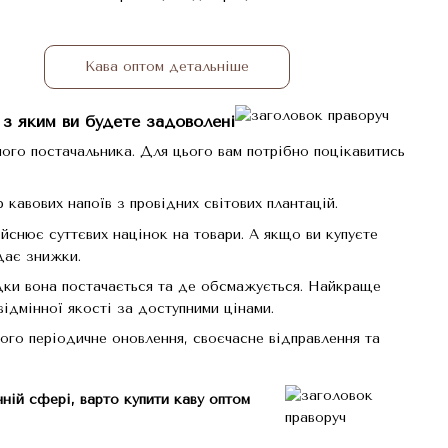
Кава оптом детальніше
 з яким ви будете задоволені
ного постачальника. Для цього вам потрібно поцікавитись
 кавових напоїв з провідних світових плантацій.
дійснює суттєвих націнок на товари. А якщо ви купуєте
дає знижки.
ідки вона постачається та де обсмажується. Найкраще
відмінної якості за доступними цінами.
його періодичне оновлення, своєчасне відправлення та
ній сфері, варто купити каву оптом