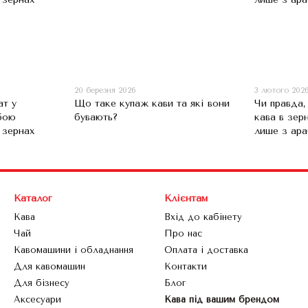
20 березня 2026
3 лютого 202
ат у
Що таке купаж кави та які вони
Чи правда
бою
бувають?
кава в зер
 зернах
лише з ара
Каталог
Клієнтам
Кава
Вхід до кабінету
Чай
Про нас
Кавомашини і обладнання
Оплата і доставка
Для кавомашин
Контакти
Для бізнесу
Блог
Аксесуари
Кава під вашим брендом