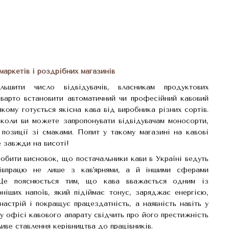
маркетів і роздрібних магазинів
ьшити число відвідувачів, власникам продуктових
 варто встановити автоматичний чи професійний кавовий
якому готується якісна кава від виробника різних сортів.
 коли ви можете запропонувати відвідувачам моносорти,
 позиції зі смаками. Попит у такому магазині на кавові
е завжди на висоті!
бити висновок, що постачальники кави в Україні ведуть
півпрацю не лише з кав'ярнями, а й іншими сферами
 Це пояснюється тим, що кава вважається одним із
рніших напоїв, який підіймає тонус, заряджає енергією,
настрій і покращує працездатність, а наявність навіть у
у офісі кавового апарату свідчить про його престижність
иве ставлення керівництва до працівників.