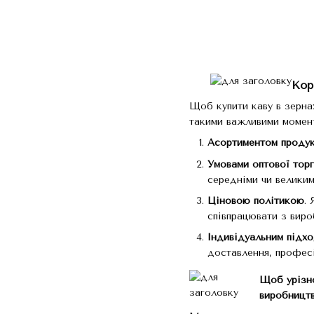
Кор
Щоб купити каву в зерна
такими важливими момен
Асортиментом продук
Умовами оптової торг
середніми чи великим
Ціновою політикою
.
співпрацювати з виро
Індивідуальним підхо
доставлення, професі
Щоб урізно
виробництв