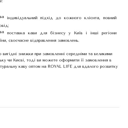
е:
індивідуальний підхід до кожного клієнта, повний
овід;
поставка кави для бізнесу у Київ і інші регіони
їни, своєчасне відправлення замовлень.
о вигідні знижки при замовленні середніми та великими
ьку чи Києві, тоді ви можете оформити її замовлення в
атуральну каву оптом на ROYAL LIFE для вдалого розвитку