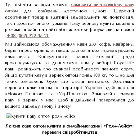
Тут клієнти завжди можуть
замовити високоякісну каву
оптом
для кав'ярень доступною ціною. Широкий
асортимент товарів здатний задовольнити як початківця,
так і досвідчченого гурмана. Каву зернову купити можна в
режимі онлайн на сайті або ж зателефонувавши на номер
+38 (067) 722-95-21.
Ми займаємося обсмажуванням кави для кафе, кав'ярень,
барів та ресторанів, а також для багатьох індивідуальних
замовників. Консультанти нашої компанії радо
проконсультують та допоможуть вам у виборі Royal-life
кави, розкажуть про смакові особливості певного сорту.
Якщо купити каву в зернах оптом понад 100 кг, то ціна для
таких замовлень буде ще більш вигідною. Доставка
зернової кави оптом по території України здійснюється
«Новою Поштою» та «УкрПоштою». Замовляйте смачну
каву в зернах у нас, щоб відвідувачі поверталися до
вашого закладу знову і знову!
Якісна кава оптом купити в онлайн-магазині «Роял-Лайф»:
переваги співробітництва