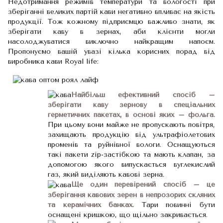
Недотримання режимів температури та вологості при
зберіганні великих партій кави негативно впливає на якість
продукції. Тож кожному підприємцю важливо знати, як
зберігати каву в зернах, аби клієнти могли
насолоджуватися виключно найкращим напоєм.
Пропонуємо вашій увазі кілька корисних порад від
виробника кави Royal life:
Найбільш ефективний спосіб –
зберігати каву зернову в спеціальних
герметичних пакетах, в основі яких – фольга.
При цьому вони майже не пропускають повітря,
захищають продукцію від ультрафіолетових
променів та руйнівної вологи. Оснащуються
такі пакети zip-застібкою та мають клапан, за
допомогою якого випускається вуглекислий
газ, який виділяють кавові зерна.
Ще один перевірений спосіб – це
зберігання кавових зерен в непрозорих скляних
та керамічних банках.
Тари повинні бути
оснащені кришкою, що щільно закривається.