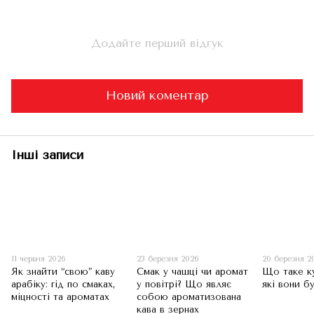
Додайте перший відгук
Новий коментар
Інші записи
11 червня 2026
23 березня 2026
20 березня 2
Як знайти “свою” каву
Смак у чашці чи аромат
Що таке к
арабіку: гід по смаках,
у повітрі? Що являє
які вони б
міцності та ароматах
собою ароматизована
кава в зернах