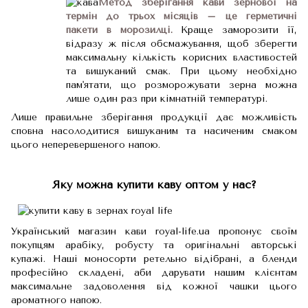
Метод зберігання кави зернової на
термін до трьох місяців – це герметичні
пакети в морозилці.
Краще заморозити її,
відразу ж після обсмажування, щоб зберегти
максимальну кількість корисних властивостей
та вишуканий смак. При цьому необхідно
пам'ятати, що розморожувати зерна можна
лише один раз при кімнатній температурі.
Лише правильне зберігання продукції дає можливість
сповна насолодитися вишуканим та насиченим смаком
цього неперевершеного напою.
Яку можна купити каву оптом у нас?
Український магазин кави royal-life.ua пропонує своїм
покупцям арабіку, робусту та оригінальні авторські
купажі. Наші моносорти ретельно відібрані, а бленди
професійно складені, аби дарувати нашим клієнтам
максимальне задоволення від кожної чашки цього
ароматного напою.