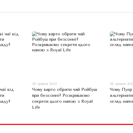
28 травня 2025
26 травня 20
чаї від
Чому варто обрати чай Ройбуш
Чому Пуер
ти
при безсонні? Розкриваємо
альтернати
ладу?
секрети цього напою з Royal
огляд напо
Life