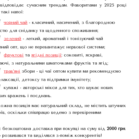
відповідає сучасним трендам. Фаворитами у 2025 році
такі напої:
чорний чай
- класичний, насичений, з благородною
істю для сніданку та щоденного споживання;
зелений
- легкий, ароматний і тонізуючий чай
пний опт, що не перевантажує нервової системи;
фруктові
та
ягідні позиції
: соковиті, яскраві,
аючі, з натуральними шматочками фруктів та ягід;
трав’яні
збори - ці чаї оптом купити ми рекомендуємо
лаксації, детоксу та підтримки імунітету;
купажі - авторські мікси для тих, хто шукає нових
вих вражень і поєднань.
кожна позиція має натуральний склад, не містить штучних
оїв, оскільки співпрацю ведемо з перевіреними
є безкоштовна доставка при покупці на суму від
2000 грн
.
о розвивався та виділявся з-поміж конкурентів!