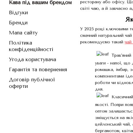
Кава під вашим брендом
ресторану або офісу. Що
світі чаю, а й завчасно а
Відгуки
Як
Бренди
У 2025 році ключовими т
Мапа сайту
смачний натуральний чай
рекомендуємо такий
чай
Політика
конфіденційності
Трав’яний 
Угода користувача
уваги - напої, що
Гарантія та повернення
ромашка, імбир, 
компонентами іде
Договір публічної
роботи чи віднов
оферти
дня.
Класичний 
якості. Попри поя
оптом залишаєтьс
зміщується на які
цейлонський чай, 
бергамотом, квіт