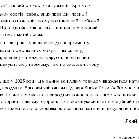
чаї - новий досвід для гурманів. Зростає
ьних сортів, серед яких провідні позиції
райте оптом чай, якому притаманний глибокий
 Ще одна його перевага - він має позитивний
истему і метаболізм.
аї - яскраве доповнення до асортименту.
ікси з додаванням яблука, апельсину,
и, ананасу чи малини дарують позитивний
смакують як у гарячому, так і в охолодженому
, що у 2025 році ще одним важливим трендом вважається натур
д продукту. Ваговий чай оптом від виробника Роял Лайф має зна
ю. Розмаїття смаків і природних компонентів - ще одна важлив
о користь вашому здоров'ю та покращували психоемоційний стан
и цінами зі збереженням екологічних принципів пакування і по
Який 
У нашому і