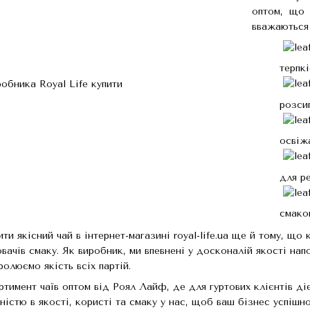
оптом, що 
вважаються 
терпк
розси
освіж
для ре
смако
 якісний чай в інтернет-магазині royal-life.ua ще й тому, що 
вачів смаку. Як виробник, ми впевнені у досконалій якості нап
олюємо якість всіх партій.
тимент чаїв оптом від Роял Лайф, де для гуртових клієнтів ді
ністю в якості, користі та смаку у нас, щоб ваш бізнес успішн