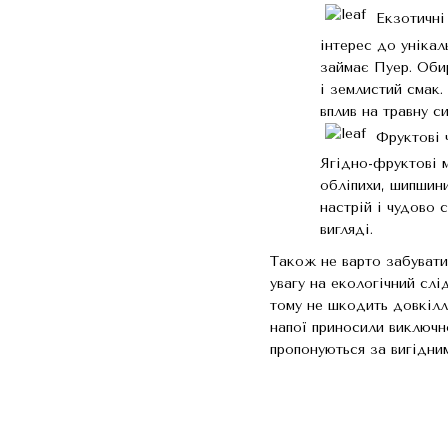
Екзотичні 
інтерес до унікал
займає Пуер. Оби
і землистий смак.
вплив на травну с
Фруктові ч
Ягідно-фруктові м
обліпихи, шипшин
настрій і чудово 
вигляді.
Також не варто забувати
увагу на екологічний слі
тому не шкодить довкілл
напої приносили виключн
пропонуються за вигідним