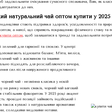
б задовольнити очікування сучасного споживача, Вам, як власн
даптуватися до них.
ий натуральний чай оптом купити у 2025 
енденціями стають підтримка здоров’я, усвідомленості та прир
 оптом, а напої, що сприяють покращенню фізичного стану та 
 купити оптом
, щоб залишатися в тренді та задовольняти потре
і зелений для гармонії та спокою. У центрі
 допомагають відновити баланс. М’ята, меліса,
зелений чай з жасмином та іншими
ально підходять для розслабляючого вечора,
лення сил після напруженого продуктивного
чорний чай - незмінна класика у новій
ву на ринку нових смаків, чорний чай ваговий
я стабільним фаворитом. У 2025 році акцент
сть: провідні позиції займають індійський і
а також купажі з натуральними ароматами:
ами, солодкими медовими нотами.