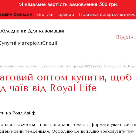
Мінімальна вартість замовлення 500 грн.
 вашим брендом
Відгуки
Бренди
Політика конфіденційнос
ублічної оферти
обладнання
Для кавомашин
Відділ 
Супутні матеріали
Спеції
ваговий оптом купити, щоб залишатися у тренді 2025 року? Огляд чаїв від Royal
аговий оптом купити, щоб 
 чаїв від Royal Life
ється: з’являються нові поєднання смаків, формати упаковки, 
сцем новим тенденціям. Особливо це важливо враховувати тим, х