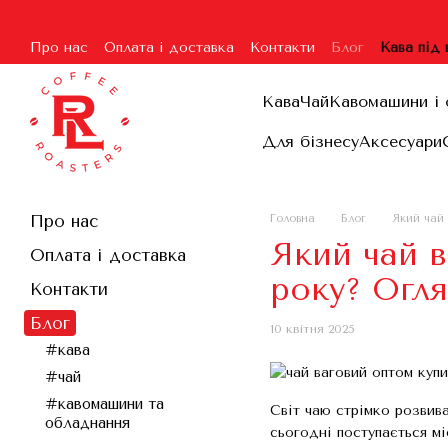
Перейти до основного контенту
Про нас
Оплата і доставка
Контакти
Блог
Кава під
Угода користувача
Гарантія та повернення
Договір п
Кава
Чай
Кавомашини і 
Для бізнесу
Аксесуари
Про нас
Головна
Блог
Який чай 
Який чай в
Оплата і доставка
року? Огляд
Контакти
Блог
10 квітня 2025
#кава
#чай
#кавомашини та
Світ чаю стрімко розвива
обладнання
сьогодні поступається мі