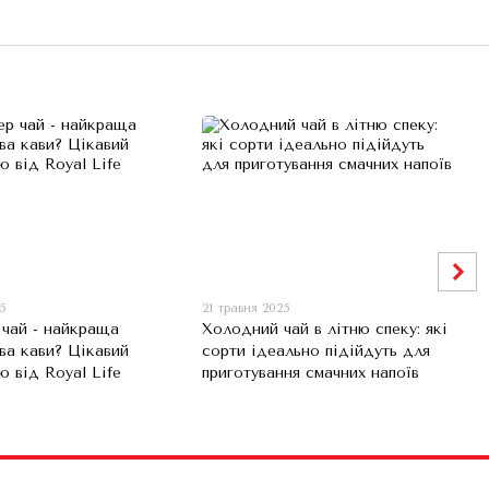
25
21 травня 2025
 чай - найкраща
Холодний чай в літню спеку: які
ва кави? Цікавий
сорти ідеально підійдуть для
ю від Royal Life
приготування смачних напоїв