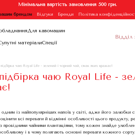
Мінімальна вартість замовлення 500 грн.
 вашим брендом
Відгуки
Бренди
Політика конфіденційнос
ублічної оферти
обладнання
Для кавомашин
Відділ 
Супутні матеріали
Спеції
підбірка чаю Royal Life - зелений і чорний чай, смак яких вражає!
ідбірка чаю Royal Life - зе
є!
 одним із найпопулярніших напоїв у світі, адже його залюбки 
оцінити всі переваги й відмінні особливості цього продукту, 
 провідними чайними плантаціями, тому кожен знайде улюблени
особливому і в чому полягають основні переваги кожного сорту