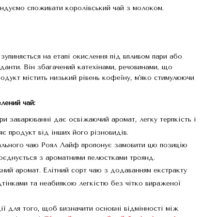
ндуємо споживати королівський чай з молоком.
упиняється на етапі окислення під впливом пари або
данти. Він збагачений катехінами, речовинами, що
одукт містить низький рівень кофеїну, м'яко стимулюючи
лений чай:
ри заварюванні дає освіжаючий аромат, легку терпкість і
є продукт від інших його різновидів.
рального чаю Роял Лайф пропонує замовити цю позицію
поєднується з ароматними пелюстками троянд.
жний аромат. Елітний сорт чаю з додаванням екстракту
дтінками та неабиякою легкістю без чітко вираженої
ії для того, щоб визначити основні відмінності між