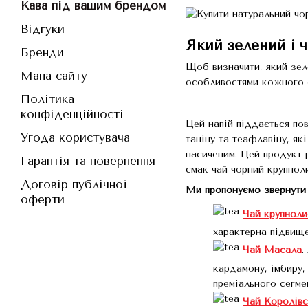
Кава під вашим брендом
Відгуки
Який зелений і 
Бренди
Щоб визначити, який зел
Мапа сайту
особливостями кожного 
Політика
конфіденційності
Цей напій піддається по
Угода користувача
таніну та теафлавіну, як
насиченим. Цей продукт 
Гарантія та повернення
смак чай чорний крупнол
Договір публічної
Ми пропонуємо звернути у
оферти
Чай крупноли
характерна підвище
Чай Масала
.
кардамону, імбиру,
преміального сегме
Чай Королів