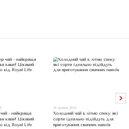
25
21 травня 2025
 чай - найкраща
Холодний чай в літню спеку: які
ва кави? Цікавий
сорти ідеально підійдуть для
ю від Royal Life
приготування смачних напоїв