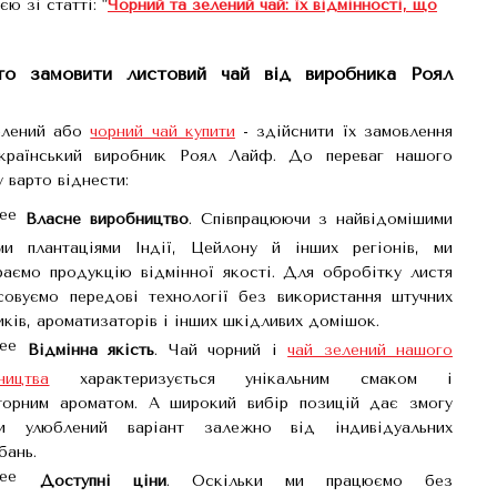
 зі статті: "
Чорний та зелений чай: їх відмінності, що
то замовити листовий чай від виробника Роял
елений або
чорний чай купити
- здійснити їх замовлення
український виробник Роял Лайф. До переваг нашого
 варто віднести:
Власне виробництво
. Співпрацюючи з найвідомішими
ми плантаціями Індії, Цейлону й інших регіонів, ми
раємо продукцію відмінної якості. Для обробітку листя
совуємо передові технології без використання штучних
иків, ароматизаторів і інших шкідливих домішок.
Відмінна якість
. Чай чорний і
чай зелений нашого
ництва
характеризується унікальним смаком і
торним ароматом. А широкий вибір позицій дає змогу
ти улюблений варіант залежно від індивідуальних
бань.
Доступні ціни
. Оскільки ми працюємо без