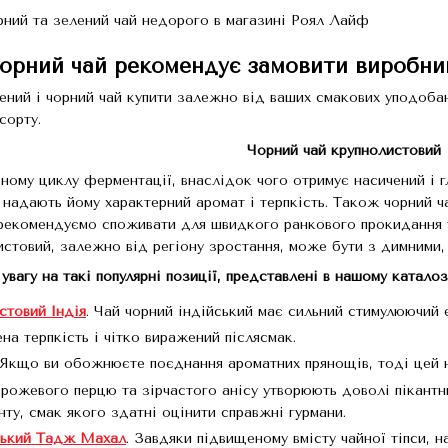
чорний чай рекомендує замовити виробник
ений і чорний чай купити залежно від ваших смакових уподоба
сорту.
Чорний чай крупнолистовий
вному циклу ферментації, внаслідок чого отримує насичений і г
і надають йому характерний аромат і терпкість. Також чорний 
рекомендуємо споживати для швидкого ранкового прокидання т
истовий, залежно від регіону зростання, може бути з димними
вагу на такі популярні позиції, представлені в нашому каталоз
стовий Індія
. Чай чорний індійський має сильний стимулюючий 
на терпкість і чітко виражений післясмак.
 Якщо ви обожнюєте поєднання ароматних прянощів, тоді цей н
 рожевого перцю та зірчастого анісу утворюють доволі пікантни
нту, смак якого здатні оцінити справжні гурмани.
ський Тадж Махал
. Завдяки підвищеному вмісту чайної тіпси, 