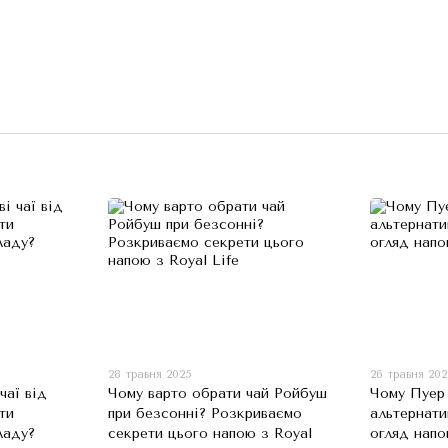
28 травня 2025
26 травня 20
чаї від
Чому варто обрати чай Ройбуш
Чому Пуер
ти
при безсонні? Розкриваємо
альтернати
ладу?
секрети цього напою з Royal
огляд напо