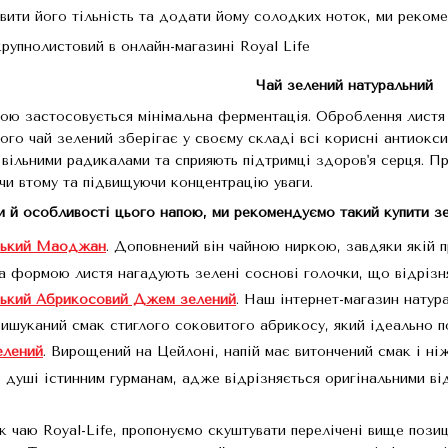
ити його тільність та додати йому солодких ноток, ми рекоме
Чай зелений натуральний
ою застосовується мінімальна ферментація. Оброблення листя з
ого чай зелений зберігає у своєму складі всі корисні антиокси
вільними радикалами та сприяють підтримці здоров'я серця. Пр
чи втому та підвищуючи концентрацію уваги.
и й особливості цього напою, ми рекомендуємо такий купити зе
ський Маоджан
. Доповнений він чайною ниркою, завдяки якій п
За формою листя нагадують зелені соснові голочки, що відрізня
ський Абрикосовий Джем зелений
. Наш інтернет-магазин нату
ишуканий смак стиглого соковитого абрикосу, який ідеально 
елений
. Вирощений на Цейлоні, напій має витончений смак і ні
 душі істинним гурманам, адже відрізняється оригінальними ві
к чаю Royal-Life, пропонуємо скуштувати перелічені вище позиц