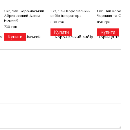
1 кг, Чай Королівський
1 кг, Чай Королівський
1 кг, Чай королівс
Абрикосовий Джем
вибір імператора
Чорниця та Смор
(чорний)
800 грн
850 грн
730 грн
Купити
Купити
Купити