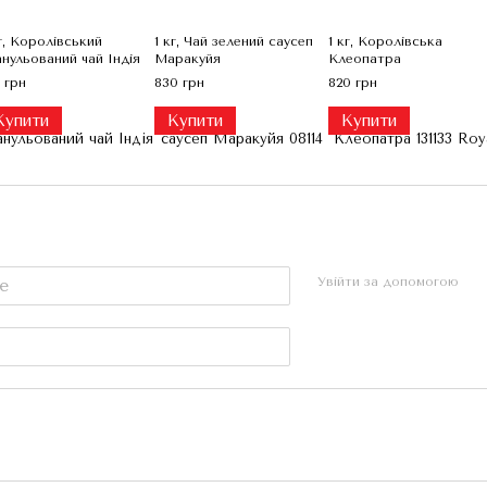
кг, Королівський
1 кг, Чай зелений саусеп
1 кг, Королівська
анульований чай Індія
Маракуйя
Клеопатра
 грн
830 грн
820 грн
Купити
Купити
Купити
Увійти за допомогою