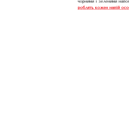
чорними і зеленими напо
роблять кожен напій ос