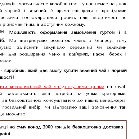
едників, маючи власне виробництво, у нас немає націнок
й чорний і зелений. А пряма співпраця з провідними
рськими господарствами робить наш асортимент не
о різноманітним, а доступним кожному.
Можливість оформлення замовлення гуртом і в
іб
. Ми підтримуємо розвиток чайного бізнесу, тому
нуємо здійснити закупівлю середніми чи великими
ями для розширення меню в кав'ярнях, кафе, барах і
ранах.
- виробник, який дає змогу купити зелений чай і чорний
кості!
ити високоякісний чай за доступними цінами
на royal-
кий задовольнить ваші потреби за усіма критеріями,
ь за безкоштовною консультацією до наших менеджерів.
 правильний вибір, ми відправимо ваші замовлення так
 це можливо.
упці на суму понад 2000 грн діє безкоштовна доставка
раїні.