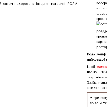
посер
на ча
ферме
прост
роздр
пропо
парті
ресто
Роял Лайф 
найкращої я
Щоб
замов
life.ua, я
звертайтес
Здійснивши
швидко, як
А при пок
по всій Ук