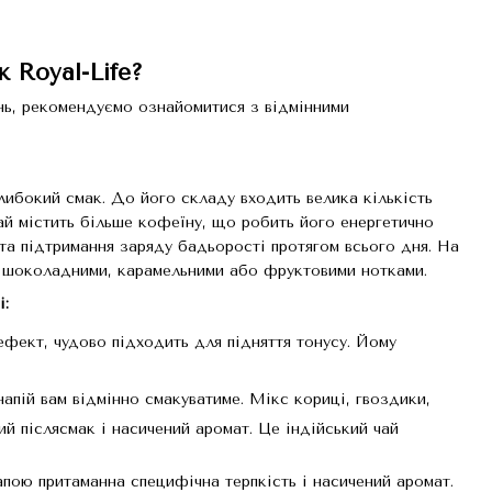
 Royal-Life?
нь, рекомендуємо ознайомитися з відмінними
либокий смак. До його складу входить велика кількість
чай містить більше кофеїну, що робить його енергетично
а підтримання заряду бадьорості протягом всього дня. На
, шоколадними, карамельними або фруктовими нотками.
і:
ефект, чудово підходить для підняття тонусу. Йому
апій вам відмінно смакуватиме. Мікс кориці, гвоздики,
й післясмак і насичений аромат. Це індійський чай
напою притаманна специфічна терпкість і насичений аромат.