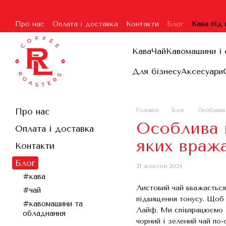
Перейти до основного контенту
Про нас
Оплата і доставка
Контакти
Блог
Кава під
Угода користувача
Гарантія та повернення
Договір п
Кава
Чай
Кавомашини і 
Для бізнесу
Аксесуари
Про нас
Головна
Блог
Особлива 
Особлива п
Оплата і доставка
яких вража
Контакти
Блог
21 жовтня 2024
#кава
Листовий чай вважається
#чай
підвищення тонусу. Щоб 
#кавомашини та
Лайф. Ми співпрацюємо з
обладнання
чорний і зелений чай по-