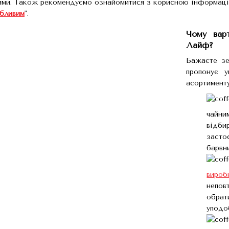
ями. Також рекомендуємо ознайомитися з корисною інформацією
обливим
".
Чому вар
Лайф?
Бажаєте з
пропонує 
асортименту
чайни
відби
засто
барвн
вироб
непов
обра
уподо