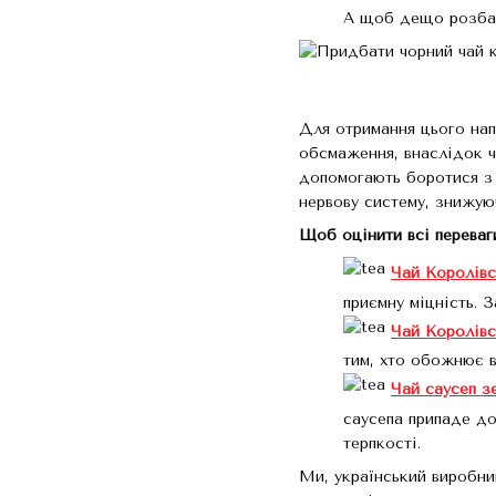
А щоб дещо розбав
Для отримання цього нап
обсмаження, внаслідок ч
допомогають боротися з 
нервову систему, знижую
Щоб оцінити всі переваг
Чай Королів
приємну міцність. 
Чай Королів
тим, хто обожнює в
Чай саусеп з
саусепа припаде до
терпкості.
Ми, український виробни