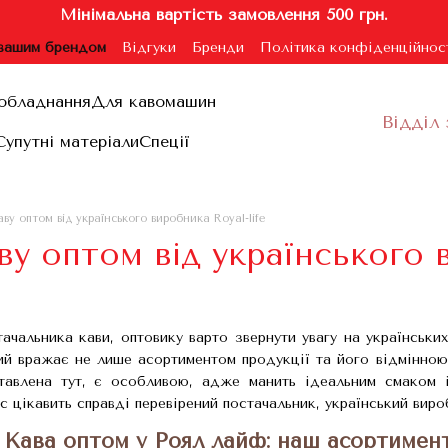
Мінімальна вартість замовлення 500 грн.
 вашим брендом
Відгуки
Бренди
Політика конфіденційнос
ублічної оферти
обладнання
Для кавомашин
Відділ 
Супутні матеріали
Спеції
ву оптом від українського виробника Royal-life
у оптом від українського в
чальника кави, оптовику варто звернути увагу на українських
кий вражає не лише асортиментом продукції та його відмінною
ставлена тут, є особливою, адже манить ідеальним смаком 
с цікавить справді перевірений постачальник, український вир
Кава оптом у Роял лайф: наш асортимент 