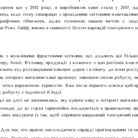
орена ще у 2012 році, а виробником кави стала у 2017, ад
ренд веде тісну співпрацю з провідними світовими плантаціями
рафічних обмежень, адже основною нашою метою є задово
и Роял Лайф, маємо в наявності безліч варіацій тонізуючого н
к з можливими фруктовими нотками, що додають ще більшої 
еру, Кенії, В’єтнаму, продукції з кожного з цих регіонів власт
ежать від розташування кавових дерев і клімату, де вони росту
аш інтернет магазини кави пропонує замовити оптом робусту, я
 чітко вираженою терпкістю. Вже після першого ковтка цей пр
робусту з Індонезії й Індії.
що ви досі не визначились, яку купити каву в інтернет магази
бленди, де ці сорти гармонійно поєднуються в правильному п
вміє міксувати їх так, щоб отримати вишуканий тонізуючий нап
. Для тих, хто прагне насолодитися справді оригінальними та 