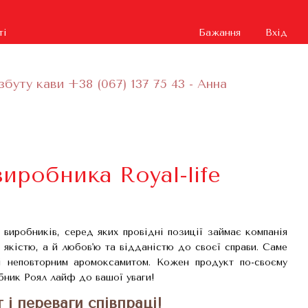
ті
Бажання
Вхід
збуту кави +38 (067) 137 75 43 - Анна
иробника Royal-life
 виробників, серед яких провідні позиції займає компанія
 якістю, а й любов'ю та відданістю до своєї справи. Саме
і неповторним аромоксамитом. Кожен продукт по-своєму
обник Роял лайф до вашої уваги!
і переваги співпраці!