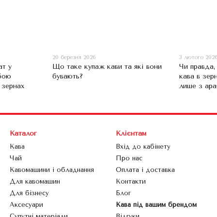
20 березня 2026
3 лютого 202
ат у
Що таке купаж кави та які вони
Чи правда
бою
бувають?
кава в зер
 зернах
лише з ара
Каталог
Клієнтам
Кава
Вхід до кабінету
Чай
Про нас
Кавомашини і обладнання
Оплата і доставка
Для кавомашин
Контакти
Для бізнесу
Блог
Аксесуари
Кава під вашим брендом
Супутні матеріали
Відгуки