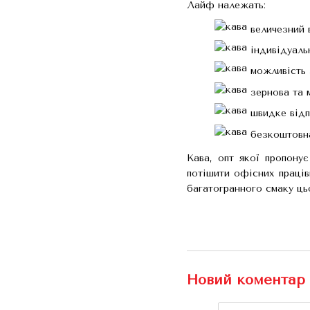
Лайф належать:
величезний в
індивідуаль
можливість з
зернова та м
швидке відпр
безкоштовна
Кава, опт якої пропону
потішити офісних праців
багатогранного смаку ць
Новий коментар