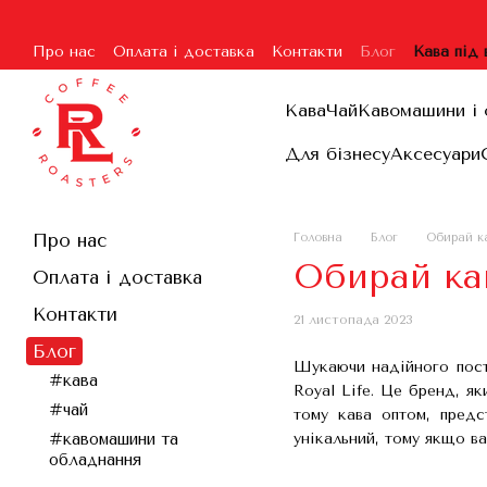
Перейти до основного контенту
Про нас
Оплата і доставка
Контакти
Блог
Кава під
Угода користувача
Гарантія та повернення
Договір п
Кава
Чай
Кавомашини і 
Для бізнесу
Аксесуари
Про нас
Головна
Блог
Обирай ка
Обирай кав
Оплата і доставка
Контакти
21 листопада 2023
Блог
Шукаючи надійного поста
#кава
Royal Life. Це бренд, я
#чай
тому кава оптом, пред
унікальний, тому якщо ва
#кавомашини та
обладнання