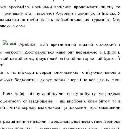
же зрозуміла, наскільки важливо пропонувати якісну та
, починаючи від Південної Америки і закінчуючи Індією. У
льнити потреби навіть найвибагливіших гурманів. Ми,
апою, а саме:
Арабіка
, якій притаманний ніжний солодкий і
легкості. Доставляється кава опт переважно з Ефіопії,
ивий м'який смак, фруктовий, ягідний чи горіховий букет. Її
ть.
ка точно підкорить серця прихильників тонізуючих напоїв з
одукт бадьорить і дарує заряд енергії на весь день. Наш
ні Роял Лайф, ніжну арабіку чи терпку робусту, ми радимо
роцентному співвідношенні. Наш виробник кави оптом та в
ій з чітко вираженим смаком і унікальним після смаковими
нетрадиційними напоями, ідеальним рішенням стане зернова