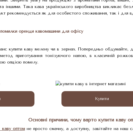
ами. Зверніть увагу на продукцію з ароматами горіха, вишні, 
 та іншими. Така кава українського виробництва викликає без
кт рекомендується як для особистого споживання, так і для в
помилки оренди кавомашини для офісу
нс купити каву мелену чи в зернах. Попередньо обдумайте, д
метод приготування тонізуючого напою, в класичній рожко
ою опцією помелу.
и
Купити
Основні причини, чому варто купити каву о
и каву оптом
не просто смачну, а доступну, завітайте на наш са