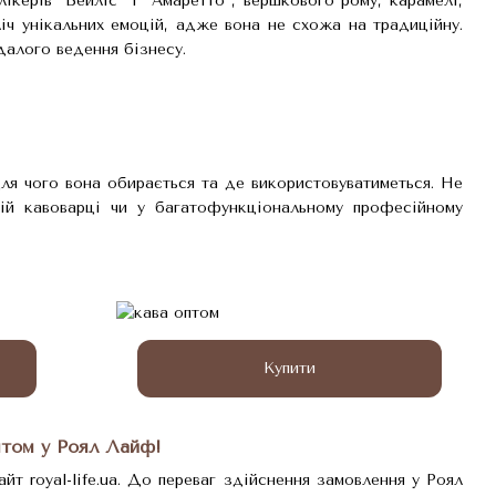
лікерів “Бейліс” і “Амаретто”, вершкового рому, карамелі,
ліч унікальних емоцій, адже вона не схожа на традиційну.
далого ведення бізнесу.
ля чого вона обирається та де використовуватиметься. Не
вій кавоварці чи у багатофункціональному професійному
Купити
птом у Роял Лайф!
йт royal-life.ua. До переваг здійснення замовлення у Роял