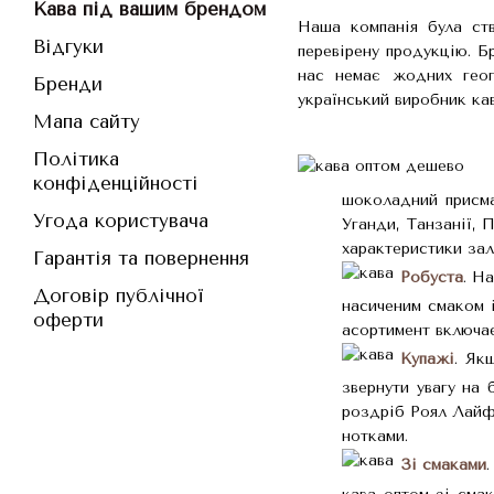
Кава під вашим брендом
Наша компанія була ств
Відгуки
перевірену продукцію. Б
нас немає жодних геог
Бренди
український виробник кав
Мапа сайту
Політика
конфіденційності
шоколадний присма
Угода користувача
Уганди, Танзанії, П
характеристики зал
Гарантія та повернення
Робуста
. Н
Договір публічної
насиченим смаком і
оферти
асортимент включає 
Купажі
. Як
звернути увагу на 
роздріб Роял Лайф 
нотками.
Зі смаками