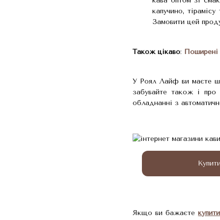
кава оптом зі смак
капучино, тірамісу
Замовити цей проду
Також цікаво
:
Поширені 
У Роял Лайф ви маєте ша
забувайте також і про 
обладнанні з автоматичн
Купит
Якщо ви бажаєте
купит