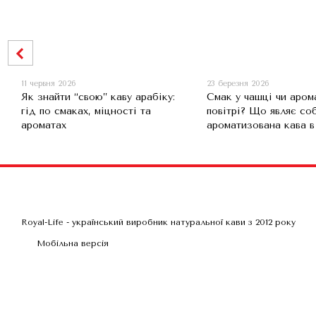
11 червня 2026
23 березня 2026
Як знайти “свою” каву арабіку:
Смак у чашці чи аром
гід по смаках, міцності та
повітрі? Що являє со
ароматах
ароматизована кава в
Royal-Life - український виробник натуральної кави з 2012 року
Мобільна версія