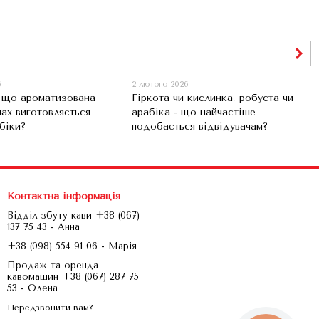
6
2 лютого 2026
, що ароматизована
Гіркота чи кислинка, робуста чи
нах виготовляється
арабіка - що найчастіше
біки?
подобається відвідувачам?
Контактна інформація
Відділ збуту кави +38 (067)
137 75 43 - Анна
+38 (098) 554 91 06 - Марія
Продаж та оренда
кавомашин +38 (067) 287 75
53 - Олена
Передзвонити вам?