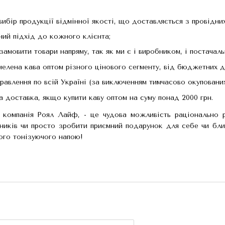
ибір продукції відмінної якості, що доставляється з провідних 
ний підхід до кожного клієнта;
амовити товари напряму, так як ми є і виробником, і постачаль
елена кава оптом різного цінового сегменту, від бюджетних до
авлення по всій Україні (за виключенням тимчасово окупованих
 доставка, якщо купити каву оптом на суму понад 2000 грн.
є компанія Роял Лайф, - це чудова можливість раціонально 
ників чи просто зробити приємний подарунок для себе чи близ
ого тонізуючого напою!